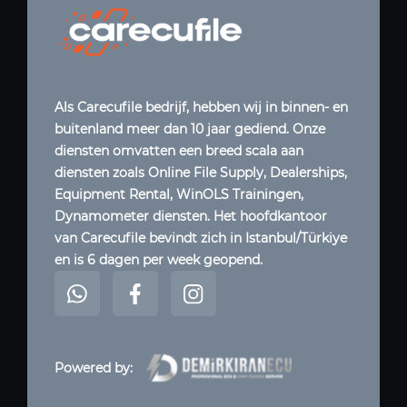
Als Carecufile bedrijf, hebben wij in binnen- en
buitenland meer dan 10 jaar gediend. Onze
diensten omvatten een breed scala aan
diensten zoals Online File Supply, Dealerships,
Equipment Rental, WinOLS Trainingen,
Dynamometer diensten. Het hoofdkantoor
van Carecufile bevindt zich in Istanbul/Türkiye
en is 6 dagen per week geopend.
Powered by: