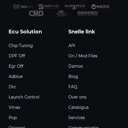
Ecu Solution
Snelle link
Chip Tuning
API
DPF Off
Ori / Mod Files
Egr Off
Damos
Adblue
Blog
Dtc
FAQ
Launch Control
Over ons
Vmax
Catalogus
Pop
Services
Original
Communicatie