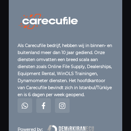
Als Carecufile bedrijf, hebben wij in binnen- en
buitenland meer dan 10 jaar gediend. Onze
diensten omvatten een breed scala aan
diensten zoals Online File Supply, Dealerships,
Equipment Rental, WinOLS Trainingen,
Dynamometer diensten. Het hoofdkantoor
van Carecufile bevindt zich in Istanbul/Türkiye
en is 6 dagen per week geopend.
Powered by: