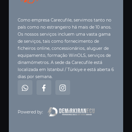
Como empresa Carecufile, servimos tanto no
país como no estrangeiro há mais de 10 anos.
Os nossos serviços incluem uma vasta gama
de serviços, tais como fornecimento de
ficheiros online, concessionários, aluguer de
equipamento, formação WinOLS, serviços de
dinamómetros. A sede da Carecufile está
localizada em Istanbul / Türkiye e está aberta 6
dias por semana.
Powered by: