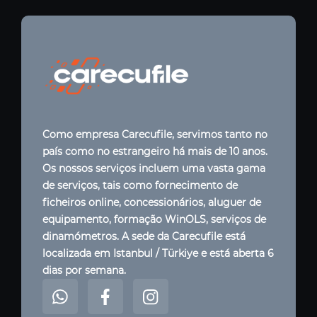
Como empresa Carecufile, servimos tanto no
país como no estrangeiro há mais de 10 anos.
Os nossos serviços incluem uma vasta gama
de serviços, tais como fornecimento de
ficheiros online, concessionários, aluguer de
equipamento, formação WinOLS, serviços de
dinamómetros. A sede da Carecufile está
localizada em Istanbul / Türkiye e está aberta 6
dias por semana.