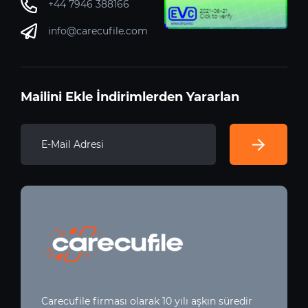
+44 7946 388166
info@carecufile.com
Mailini Ekle İndirimlerden Yararlan
Carecufile firması olarak 10 yılı aşkın süredir