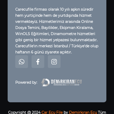
Carecufile firması olarak 10 yılı aşkın süredir
hem yurtiçinde hem de yurtdışında hizmet
vermekteyiz. Hizmetlerimiz arasında Online
Dosya Temini, Bayilikler, Ekipman Kiralama,
WinOLS Eğitimleri, Dinamometre hizmetleri
gibi geniş bir hizmet yelpazesi bulunmaktadır.
Carecufile'ın merkezi İstanbul / Türkiye'de olup
haftanın 6 günü ziyarete açıktır.
Powered by:
Copyright @ 2024
Car Ecu File
by
Demirkıran Ecu
Tüm