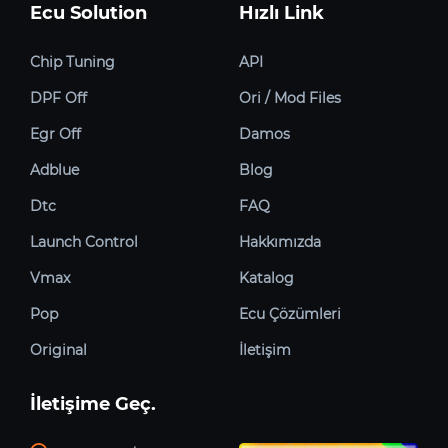
Ecu Solution
Hızlı Link
Chip Tuning
API
DPF Off
Ori / Mod Files
Egr Off
Damos
Adblue
Blog
Dtc
FAQ
Launch Control
Hakkımızda
Vmax
Katalog
Pop
Ecu Çözümleri
Original
İletişim
İletişime Geç.