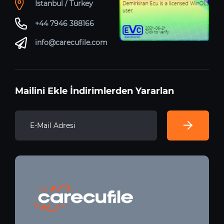
Istanbul / Turkey
+44 7946 388166
info@carecufile.com
Mailini Ekle İndirimlerden Yararlan