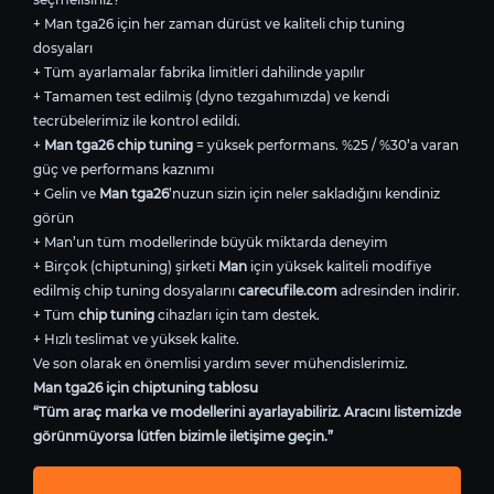
+ Man tga26 için her zaman dürüst ve kaliteli chip tuning
dosyaları
+ Tüm ayarlamalar fabrika limitleri dahilinde yapılır
+ Tamamen test edilmiş (dyno tezgahımızda) ve kendi
tecrübelerimiz ile kontrol edildi.
+
Man tga26 chip tuning
= yüksek performans. %25 / %30’a varan
güç ve performans kaznımı
+ Gelin ve
Man tga26
’nuzun sizin için neler sakladığını kendiniz
görün
+ Man’un tüm modellerinde büyük miktarda deneyim
+ Birçok (chiptuning) şirketi
Man
için yüksek kaliteli modifiye
edilmiş chip tuning dosyalarını
carecufile.com
adresinden indirir.
+ Tüm
chip tuning
cihazları için tam destek.
+ Hızlı teslimat ve yüksek kalite.
Ve son olarak en önemlisi yardım sever mühendislerimiz.
Man tga26 için chiptuning tablosu
“Tüm araç marka ve modellerini ayarlayabiliriz. Aracını listemizde
görünmüyorsa lütfen bizimle iletişime geçin.”