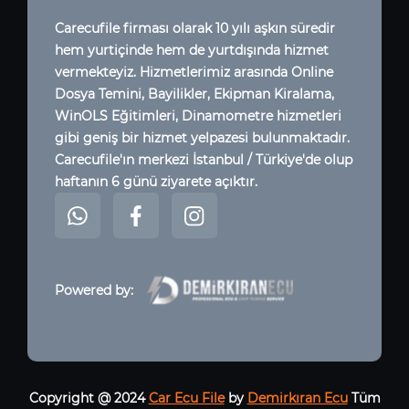
Carecufile firması olarak 10 yılı aşkın süredir
hem yurtiçinde hem de yurtdışında hizmet
vermekteyiz. Hizmetlerimiz arasında Online
Dosya Temini, Bayilikler, Ekipman Kiralama,
WinOLS Eğitimleri, Dinamometre hizmetleri
gibi geniş bir hizmet yelpazesi bulunmaktadır.
Carecufile'ın merkezi İstanbul / Türkiye'de olup
haftanın 6 günü ziyarete açıktır.
Powered by:
Copyright @ 2024
Car Ecu File
by
Demirkıran Ecu
Tüm