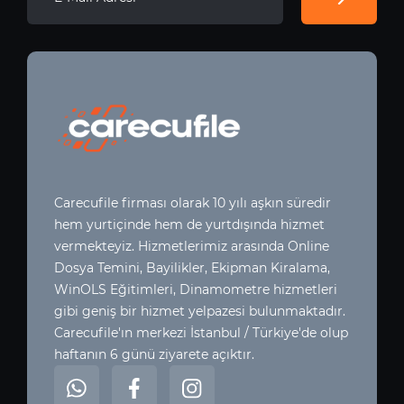
Carecufile firması olarak 10 yılı aşkın süredir
hem yurtiçinde hem de yurtdışında hizmet
vermekteyiz. Hizmetlerimiz arasında Online
Dosya Temini, Bayilikler, Ekipman Kiralama,
WinOLS Eğitimleri, Dinamometre hizmetleri
gibi geniş bir hizmet yelpazesi bulunmaktadır.
Carecufile'ın merkezi İstanbul / Türkiye'de olup
haftanın 6 günü ziyarete açıktır.