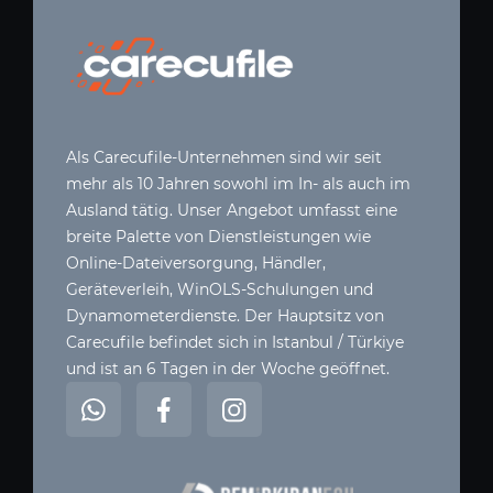
Als Carecufile-Unternehmen sind wir seit
mehr als 10 Jahren sowohl im In- als auch im
Ausland tätig. Unser Angebot umfasst eine
breite Palette von Dienstleistungen wie
Online-Dateiversorgung, Händler,
Geräteverleih, WinOLS-Schulungen und
Dynamometerdienste. Der Hauptsitz von
Carecufile befindet sich in Istanbul / Türkiye
und ist an 6 Tagen in der Woche geöffnet.