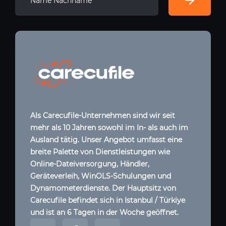
Als Carecufile-Unternehmen sind wir seit
mehr als 10 Jahren sowohl im In- als auch im
Ausland tätig. Unser Angebot umfasst eine
breite Palette von Dienstleistungen wie
Online-Dateiversorgung, Händler,
Geräteverleih, WinOLS-Schulungen und
Dynamometerdienste. Der Hauptsitz von
Carecufile befindet sich in Istanbul / Türkiye
und ist an 6 Tagen in der Woche geöffnet.