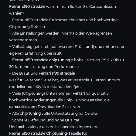
Ferrari sf90 stradale
warum man Sollten Sie Carecufile.com
wählen?
+ Ferrari sf90 stradale für immer ehrliches und hochwertiges
Chiptuning Dateien
+ Alle Einstellungen werden innerhalb der Werksgrenzen
vorgenommen
+ Vollständig getestet (auf unserem Prüfstand) und mit unserer
eigenen Erfahrung überprüft.
+
Ferrari sf90 stradale chip tuning
= hohe Leistung. 25 % / Bis zu
30 % mehr Leistung und Performance
+ Die Braut und
Ferrari sf90 stradale
was für Sie sehen Sie selbst, was er versteckt + Ferrari’un tüm
modellerinde büyük miktarda deneğim
+ Viele (Chiptuning) Unternehmen
Ferrari
für qualitativ
hochwertige Änderungen die Chip-Tuning-Dateien, die
carecufile.com
Downloaden Sie es von
+ Alle
chip tuning
volle Unterstützung für Geräte.
+ Schnelle Lieferung und hohe Qualität.
Und nicht zuletzt: unsere hilfsbereiten Ingenieure.
Ferrari sf90 stradale Chiptuning-Tabelle für