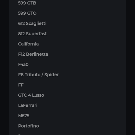
599 GTB
599 GTO
612 Scaglietti
812 Superfast
California
F12 Berlinetta
F430
F8 Tributo / Spider
FF
GTC 4 Lusso
LaFerrari
M575
Portofino