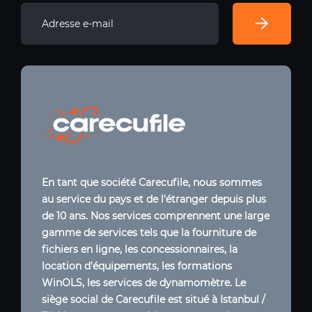
En tant que société Carecufile, nous sommes
au service du pays et de l'étranger depuis plus
de 10 ans. Nos services comprennent une large
gamme de services tels que la fourniture de
fichiers en ligne, les concessionnaires, la
location d'équipements, les formations
WinOLS, les services de dynamomètre. Le
siège social de Carecufile est situé à Istanbul /