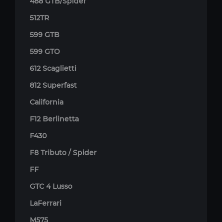
488 GTB/Spider
512TR
599 GTB
599 GTO
612 Scaglietti
812 Superfast
California
F12 Berlinetta
F430
F8 Tributo / Spider
FF
GTC 4 Lusso
LaFerrari
M575