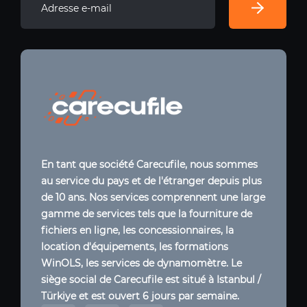
En tant que société Carecufile, nous sommes
au service du pays et de l'étranger depuis plus
de 10 ans. Nos services comprennent une large
gamme de services tels que la fourniture de
fichiers en ligne, les concessionnaires, la
location d'équipements, les formations
WinOLS, les services de dynamomètre. Le
siège social de Carecufile est situé à Istanbul /
Türkiye et est ouvert 6 jours par semaine.