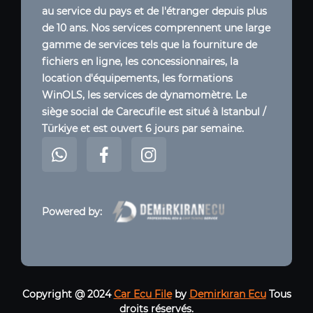
au service du pays et de l'étranger depuis plus
de 10 ans. Nos services comprennent une large
gamme de services tels que la fourniture de
fichiers en ligne, les concessionnaires, la
location d'équipements, les formations
WinOLS, les services de dynamomètre. Le
siège social de Carecufile est situé à Istanbul /
Türkiye et est ouvert 6 jours par semaine.
Powered by:
Copyright @ 2024
Car Ecu File
by
Demirkıran Ecu
Tous
droits réservés.