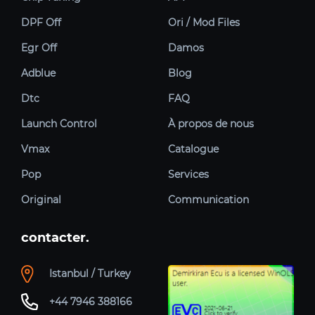
DPF Off
Ori / Mod Files
Egr Off
Damos
Adblue
Blog
Dtc
FAQ
Launch Control
À propos de nous
Vmax
Catalogue
Pop
Services
Original
Communication
contacter.
Istanbul / Turkey
+44 7946 388166