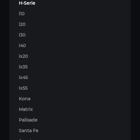
H-Serie
i10
i20
i30
i40
ix20
ix35
ix45
ix55
Kona
Matrix
Palisade
Santa Fe