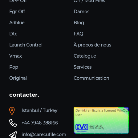
DPF Off
Ori / Mod Files
Egr Off
Damos
Adblue
Blog
Dtc
FAQ
Launch Control
À propos de nous
Vmax
Catalogue
Pop
Services
Original
Communication
contacter.
Istanbul / Turkey
+44 7946 388166
info@carecufile.com