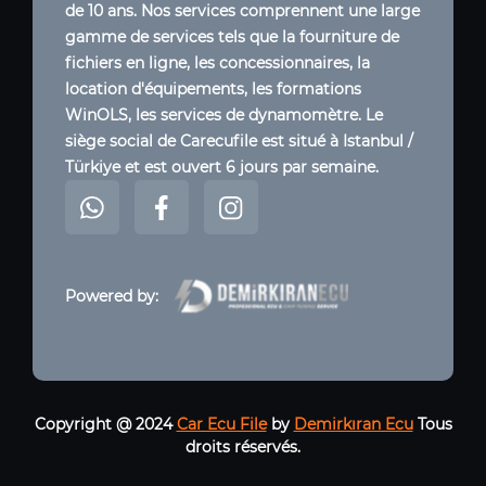
de 10 ans. Nos services comprennent une large
gamme de services tels que la fourniture de
fichiers en ligne, les concessionnaires, la
location d'équipements, les formations
WinOLS, les services de dynamomètre. Le
siège social de Carecufile est situé à Istanbul /
Türkiye et est ouvert 6 jours par semaine.
Powered by:
Copyright @ 2024
Car Ecu File
by
Demirkıran Ecu
Tous
droits réservés.