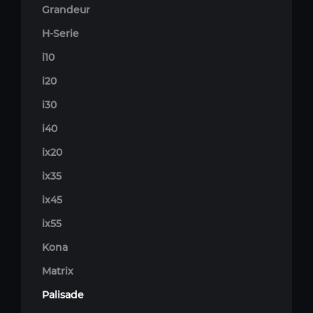
Grandeur
H-Serie
i10
i20
i30
i40
ix20
ix35
ix45
ix55
Kona
Matrix
Palisade