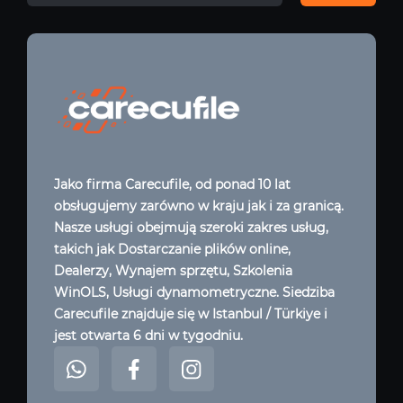
Jako firma Carecufile, od ponad 10 lat
obsługujemy zarówno w kraju jak i za granicą.
Nasze usługi obejmują szeroki zakres usług,
takich jak Dostarczanie plików online,
Dealerzy, Wynajem sprzętu, Szkolenia
WinOLS, Usługi dynamometryczne. Siedziba
Carecufile znajduje się w Istanbul / Türkiye i
jest otwarta 6 dni w tygodniu.