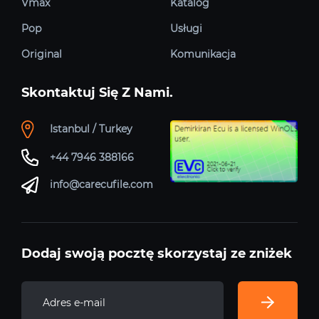
Vmax
Katalog
Pop
Usługi
Original
Komunikacja
Skontaktuj Się Z Nami.
Istanbul / Turkey
+44 7946 388166
info@carecufile.com
Dodaj swoją pocztę skorzystaj ze zniżek