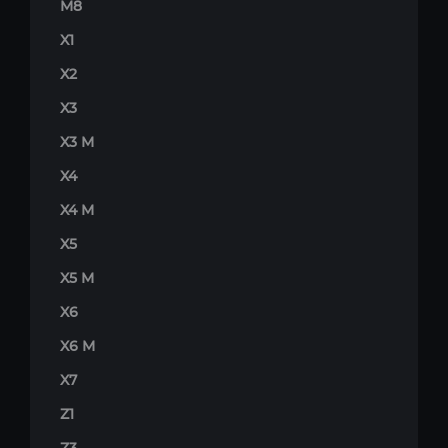
M8
X1
X2
X3
X3 M
X4
X4 M
X5
X5 M
X6
X6 M
X7
Z1