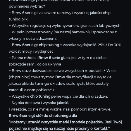
powinieneś wybrać?
+ Bmw 6 serie gt za zawsze uczciwy i wysokiej jakości chip
tuning pliki
+ Wszystkie regulacje są wykonywane w granicach fabrycznych
+ W pełni przetestowany (na naszej hamowni) i sprawdzony z
własnym doświadczeniem.
+
Bmw 6 serie gt chip tuning
= wysoka wydajność. 25% / Do 30%
wzrost mocy i wydajności
+ Panna młoda i
Bmw 6 serie gt
co jest w tym dla ciebie
zobaczcie sami, co on ukrywa
+ Bmw duże doświadczenie we wszystkich modelach + Wiele
(chiptuning) towarzystwo
Bmw
dla modyfikacji o wysokiej
jakości pliki do tuningu układów scalonych, które zostały
carecufile.com
pobierać z.
+ Wszystkie
chip tuning
pełne wsparcie dla ich urządzeń.
+ Szybka dostawa i wysoka jakość.
I wreszcie, co nie mniej ważne, nasi pomocni inżynierowie.
Bmw 6 serie gt stół do chiptuningu dla
“Możemy ustawić wszystkie marki i modele pojazdów. Jeśli Twój
pojazd nie znajduje się na naszej liście prosimy o kontakt.”