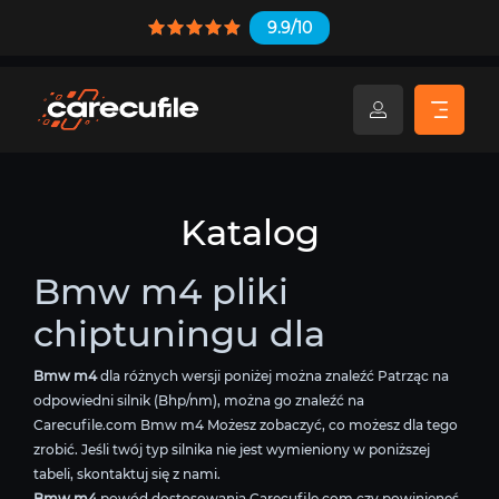
9.9/10
Katalog
Bmw m4 pliki
chiptuningu dla
Bmw m4
dla różnych wersji poniżej można znaleźć Patrząc na
odpowiedni silnik (Bhp/nm), można go znaleźć na
Carecufile.com Bmw m4 Możesz zobaczyć, co możesz dla tego
zrobić. Jeśli twój typ silnika nie jest wymieniony w poniższej
tabeli, skontaktuj się z nami.
Bmw m4
powód dostosowania Carecufile.com czy powinieneś