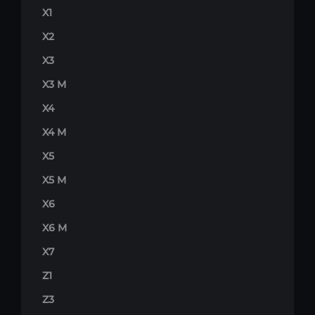
X1
X2
X3
X3 M
X4
X4 M
X5
X5 M
X6
X6 M
X7
Z1
Z3