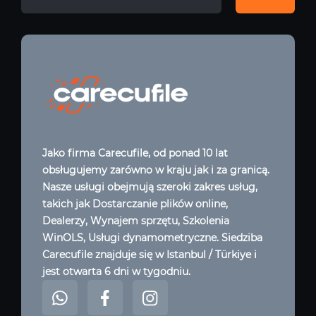
Jako firma Carecufile, od ponad 10 lat
obsługujemy zarówno w kraju jak i za granicą.
Nasze usługi obejmują szeroki zakres usług,
takich jak Dostarczanie plików online,
Dealerzy, Wynajem sprzętu, Szkolenia
WinOLS, Usługi dynamometryczne. Siedziba
Carecufile znajduje się w Istanbul / Türkiye i
jest otwarta 6 dni w tygodniu.