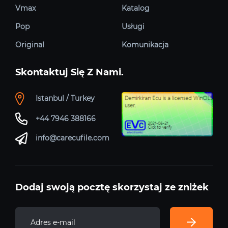
Vmax
Katalog
Pop
Usługi
Original
Komunikacja
Skontaktuj Się Z Nami.
Istanbul / Turkey
+44 7946 388166
info@carecufile.com
Dodaj swoją pocztę skorzystaj ze zniżek