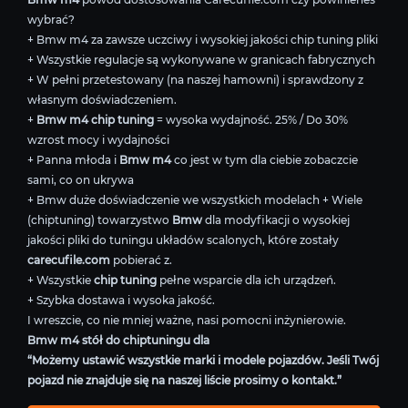
wybrać?
+ Bmw m4 za zawsze uczciwy i wysokiej jakości chip tuning pliki
+ Wszystkie regulacje są wykonywane w granicach fabrycznych
+ W pełni przetestowany (na naszej hamowni) i sprawdzony z
własnym doświadczeniem.
+
Bmw m4 chip tuning
= wysoka wydajność. 25% / Do 30%
wzrost mocy i wydajności
+ Panna młoda i
Bmw m4
co jest w tym dla ciebie zobaczcie
sami, co on ukrywa
+ Bmw duże doświadczenie we wszystkich modelach + Wiele
(chiptuning) towarzystwo
Bmw
dla modyfikacji o wysokiej
jakości pliki do tuningu układów scalonych, które zostały
carecufile.com
pobierać z.
+ Wszystkie
chip tuning
pełne wsparcie dla ich urządzeń.
+ Szybka dostawa i wysoka jakość.
I wreszcie, co nie mniej ważne, nasi pomocni inżynierowie.
Bmw m4 stół do chiptuningu dla
“Możemy ustawić wszystkie marki i modele pojazdów. Jeśli Twój
pojazd nie znajduje się na naszej liście prosimy o kontakt.”