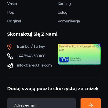
Vmax
Katalog
Pop
Usługi
Original
Komunikacja
Skontaktuj Się Z Nami.
Istanbul / Turkey
+44 7946 388166
info@carecufile.com
Dodaj swoją pocztę skorzystaj ze zniżek