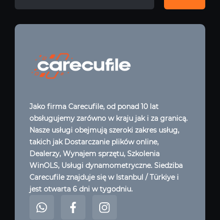
Jako firma Carecufile, od ponad 10 lat
obsługujemy zarówno w kraju jak i za granicą.
Nasze usługi obejmują szeroki zakres usług,
takich jak Dostarczanie plików online,
Dealerzy, Wynajem sprzętu, Szkolenia
WinOLS, Usługi dynamometryczne. Siedziba
Carecufile znajduje się w Istanbul / Türkiye i
jest otwarta 6 dni w tygodniu.