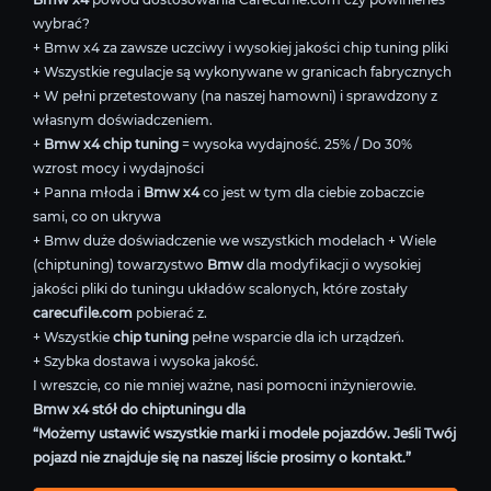
wybrać?
+ Bmw x4 za zawsze uczciwy i wysokiej jakości chip tuning pliki
+ Wszystkie regulacje są wykonywane w granicach fabrycznych
+ W pełni przetestowany (na naszej hamowni) i sprawdzony z
własnym doświadczeniem.
+
Bmw x4 chip tuning
= wysoka wydajność. 25% / Do 30%
wzrost mocy i wydajności
+ Panna młoda i
Bmw x4
co jest w tym dla ciebie zobaczcie
sami, co on ukrywa
+ Bmw duże doświadczenie we wszystkich modelach + Wiele
(chiptuning) towarzystwo
Bmw
dla modyfikacji o wysokiej
jakości pliki do tuningu układów scalonych, które zostały
carecufile.com
pobierać z.
+ Wszystkie
chip tuning
pełne wsparcie dla ich urządzeń.
+ Szybka dostawa i wysoka jakość.
I wreszcie, co nie mniej ważne, nasi pomocni inżynierowie.
Bmw x4 stół do chiptuningu dla
“Możemy ustawić wszystkie marki i modele pojazdów. Jeśli Twój
pojazd nie znajduje się na naszej liście prosimy o kontakt.”