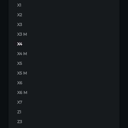
X1
X2
X3
X3 M
X4
X4 M
X5
X5 M
X6
X6 M
X7
Z1
Z3