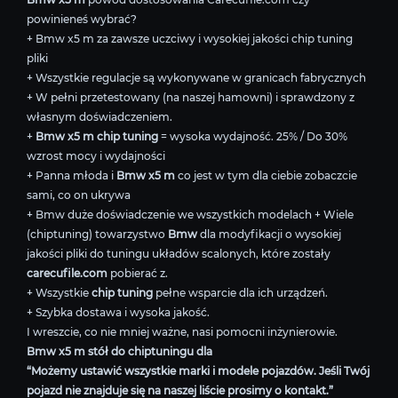
powinieneś wybrać?
+ Bmw x5 m za zawsze uczciwy i wysokiej jakości chip tuning
pliki
+ Wszystkie regulacje są wykonywane w granicach fabrycznych
+ W pełni przetestowany (na naszej hamowni) i sprawdzony z
własnym doświadczeniem.
+
Bmw x5 m chip tuning
= wysoka wydajność. 25% / Do 30%
wzrost mocy i wydajności
+ Panna młoda i
Bmw x5 m
co jest w tym dla ciebie zobaczcie
sami, co on ukrywa
+ Bmw duże doświadczenie we wszystkich modelach + Wiele
(chiptuning) towarzystwo
Bmw
dla modyfikacji o wysokiej
jakości pliki do tuningu układów scalonych, które zostały
carecufile.com
pobierać z.
+ Wszystkie
chip tuning
pełne wsparcie dla ich urządzeń.
+ Szybka dostawa i wysoka jakość.
I wreszcie, co nie mniej ważne, nasi pomocni inżynierowie.
Bmw x5 m stół do chiptuningu dla
“Możemy ustawić wszystkie marki i modele pojazdów. Jeśli Twój
pojazd nie znajduje się na naszej liście prosimy o kontakt.”