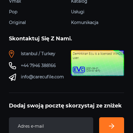
Vmax
Katalog
Pop
Usługi
Original
Komunikacja
Skontaktuj Się Z Nami.
Istanbul / Turkey
+44 7946 388166
info@carecufile.com
Dodaj swoją pocztę skorzystaj ze zniżek