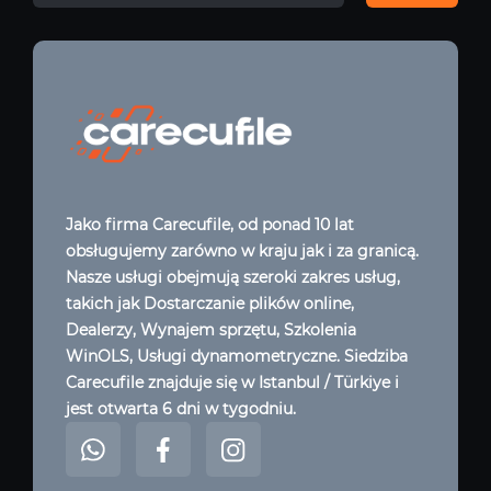
Jako firma Carecufile, od ponad 10 lat
obsługujemy zarówno w kraju jak i za granicą.
Nasze usługi obejmują szeroki zakres usług,
takich jak Dostarczanie plików online,
Dealerzy, Wynajem sprzętu, Szkolenia
WinOLS, Usługi dynamometryczne. Siedziba
Carecufile znajduje się w Istanbul / Türkiye i
jest otwarta 6 dni w tygodniu.