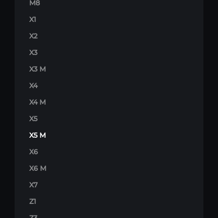
M8
X1
X2
X3
X3 M
X4
X4 M
X5
X5 M
X6
X6 M
X7
Z1