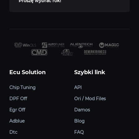
Proszę wybrać rok!
Ecu Solution
Szybki link
Chip Tuning
API
DPF Off
Ori / Mod Files
Egr Off
Damos
Adblue
Blog
Dtc
FAQ