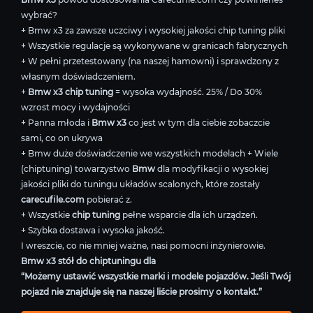
wybrać?
+ Bmw x3 za zawsze uczciwy i wysokiej jakości chip tuning pliki
+ Wszystkie regulacje są wykonywane w granicach fabrycznych
+ W pełni przetestowany (na naszej hamowni) i sprawdzony z
własnym doświadczeniem.
+
Bmw x3 chip tuning
= wysoka wydajność. 25% / Do 30%
wzrost mocy i wydajności
+ Panna młoda i
Bmw x3
co jest w tym dla ciebie zobaczcie
sami, co on ukrywa
+ Bmw duże doświadczenie we wszystkich modelach + Wiele
(chiptuning) towarzystwo
Bmw
dla modyfikacji o wysokiej
jakości pliki do tuningu układów scalonych, które zostały
carecufile.com
pobierać z.
+ Wszystkie
chip tuning
pełne wsparcie dla ich urządzeń.
+ Szybka dostawa i wysoka jakość.
I wreszcie, co nie mniej ważne, nasi pomocni inżynierowie.
Bmw x3 stół do chiptuningu dla
“Możemy ustawić wszystkie marki i modele pojazdów. Jeśli Twój
pojazd nie znajduje się na naszej liście prosimy o kontakt.”