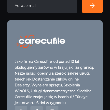
Jako firma Carecufile, od ponad 10 lat
obsługujemy zarówno w kraju jak i za granicą.
Nasze usługi obejmują szeroki zakres usług,
takich jak Dostarczanie plików online,
Dealerzy, Wynajem sprzętu, Szkolenia
WinOLS, Usługi dynamometryczne. Siedziba
Carecufile znajduje się w Istanbul / Türkiye i
jest otwarta 6 dni w tygodniu.