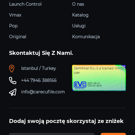
Launch Control
O nas
Vmax
Katalog
Pop
Usługi
Original
Komunikacja
Skontaktuj Się Z Nami.
Istanbul / Turkey
+44 7946 388166
info@carecufile.com
Dodaj swoją pocztę skorzystaj ze zniżek