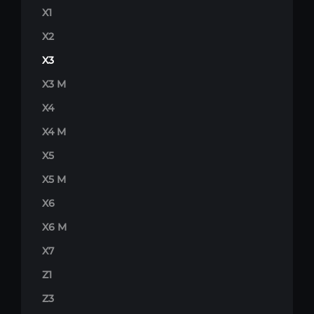
X1
X2
X3
X3 M
X4
X4 M
X5
X5 M
X6
X6 M
X7
Z1
Z3