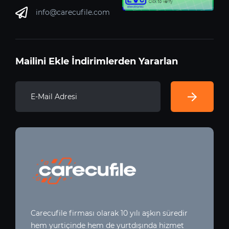
info@carecufile.com
Mailini Ekle İndirimlerden Yararlan
Carecufile firması olarak 10 yılı aşkın süredir
hem yurtiçinde hem de yurtdışında hizmet