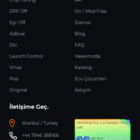
Chip Tuning
API
DPF Off
Ori / Mod Files
Egr Off
Damos
Adblue
Blog
Dtc
FAQ
Launch Control
Hakkımızda
Vmax
Katalog
Pop
Ecu Çözümleri
Original
İletişim
İletişime Geç.
Istanbul / Turkey
+44 7946 388166