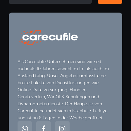
Als Carecufile-Unternehmen sind wir seit
mehr als 10 Jahren sowohl im In- als auch im
Ausland tätig. Unser Angebot umfasst eine
breite Palette von Dienstleistungen wie
Online-Dateiversorgung, Händler,
Geräteverleih, WinOLS-Schulungen und
Dynamometerdienste. Der Hauptsitz von
Carecufile befindet sich in Istanbul / Türkiye
und ist an 6 Tagen in der Woche geöffnet.