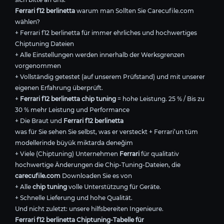
Ferrari f12 berlinetta
warum man Sollten Sie Carecufile.com
wählen?
+ Ferrari f12 berlinetta für immer ehrliches und hochwertiges
Chiptuning Dateien
+ Alle Einstellungen werden innerhalb der Werksgrenzen
vorgenommen
+ Vollständig getestet (auf unserem Prüfstand) und mit unserer
eigenen Erfahrung überprüft.
+
Ferrari f12 berlinetta chip tuning
= hohe Leistung. 25 % / Bis zu
30 % mehr Leistung und Performance
+ Die Braut und
Ferrari f12 berlinetta
was für Sie sehen Sie selbst, was er versteckt + Ferrari’un tüm
modellerinde büyük miktarda deneğim
+ Viele (Chiptuning) Unternehmen
Ferrari
für qualitativ
hochwertige Änderungen die Chip-Tuning-Dateien, die
carecufile.com
Downloaden Sie es von
+ Alle
chip tuning
volle Unterstützung für Geräte.
+ Schnelle Lieferung und hohe Qualität.
Und nicht zuletzt: unsere hilfsbereiten Ingenieure.
Ferrari f12 berlinetta Chiptuning-Tabelle für