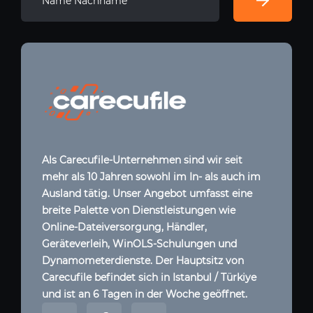
Als Carecufile-Unternehmen sind wir seit
mehr als 10 Jahren sowohl im In- als auch im
Ausland tätig. Unser Angebot umfasst eine
breite Palette von Dienstleistungen wie
Online-Dateiversorgung, Händler,
Geräteverleih, WinOLS-Schulungen und
Dynamometerdienste. Der Hauptsitz von
Carecufile befindet sich in Istanbul / Türkiye
und ist an 6 Tagen in der Woche geöffnet.