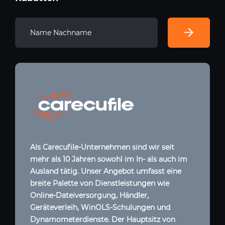
Als Carecufile-Unternehmen sind wir seit
mehr als 10 Jahren sowohl im In- als auch im
Ausland tätig. Unser Angebot umfasst eine
breite Palette von Dienstleistungen wie
Online-Dateiversorgung, Händler,
Geräteverleih, WinOLS-Schulungen und
Dynamometerdienste. Der Hauptsitz von