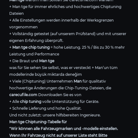
+ Man tge für immer ehrliches und hochwertiges Chiptuning
Dateien
+ Alle Einstellungen werden innerhalb der Werksgrenzen
vorgenommen
+ Vollständig getestet (auf unserem Prüfstand) und mit unserer
eigenen Erfahrung überprüft.
+
Man tge chip tuning
= hohe Leistung. 25 % / Bis zu 30 % mehr
Leistung und Performance
+ Die Braut und
Man tge
was für Sie sehen Sie selbst, was er versteckt + Man’un tüm
modellerinde büyük miktarda deneğim
+ Viele (Chiptuning) Unternehmen
Man
für qualitativ
hochwertige Änderungen die Chip-Tuning-Dateien, die
carecufile.com
Downloaden Sie es von
+ Alle
chip tuning
volle Unterstützung für Geräte.
+ Schnelle Lieferung und hohe Qualität.
Und nicht zuletzt: unsere hilfsbereiten Ingenieure.
Man tge Chiptuning-Tabelle für
"Wir können alle Fahrzeugmarken und -modelle einstellen.
Wenn Ihr Fahrzeug nicht auf unserer Liste steht Bitte