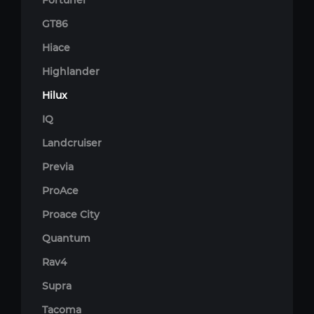
Fortuner
GT86
Hiace
Highlander
Hilux
IQ
Landcruiser
Previa
ProAce
Proace City
Quantum
Rav4
Supra
Tacoma