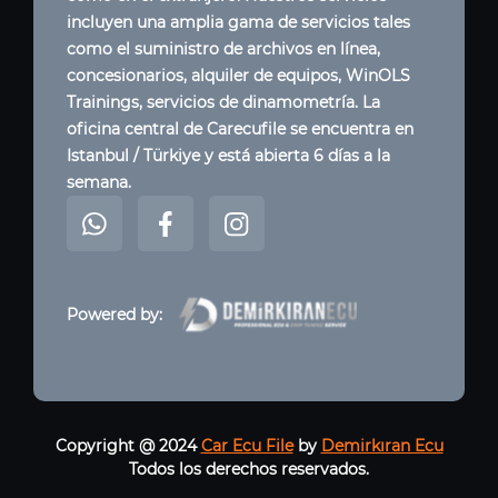
incluyen una amplia gama de servicios tales
como el suministro de archivos en línea,
concesionarios, alquiler de equipos, WinOLS
Trainings, servicios de dinamometría. La
oficina central de Carecufile se encuentra en
Istanbul / Türkiye y está abierta 6 días a la
semana.
Powered by:
Copyright @ 2024
Car Ecu File
by
Demirkıran Ecu
Todos los derechos reservados.