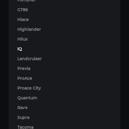
Fortuner
GT86
Hiace
Highlander
Hilux
IQ
Landcruiser
Previa
ProAce
Proace City
Quantum
Rav4
Supra
Tacoma