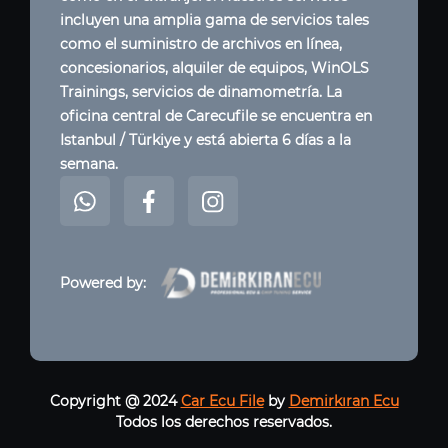
incluyen una amplia gama de servicios tales
como el suministro de archivos en línea,
concesionarios, alquiler de equipos, WinOLS
Trainings, servicios de dinamometría. La
oficina central de Carecufile se encuentra en
Istanbul / Türkiye y está abierta 6 días a la
semana.
Powered by:
Copyright @ 2024
Car Ecu File
by
Demirkıran Ecu
Todos los derechos reservados.