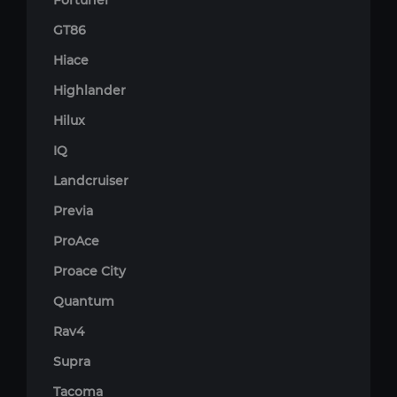
Fortuner
GT86
Hiace
Highlander
Hilux
IQ
Landcruiser
Previa
ProAce
Proace City
Quantum
Rav4
Supra
Tacoma