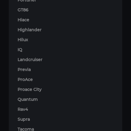
Fortuner
GT86
Hiace
Highlander
Hilux
IQ
Landcruiser
Previa
ProAce
Proace City
Quantum
Rav4
Supra
Tacoma