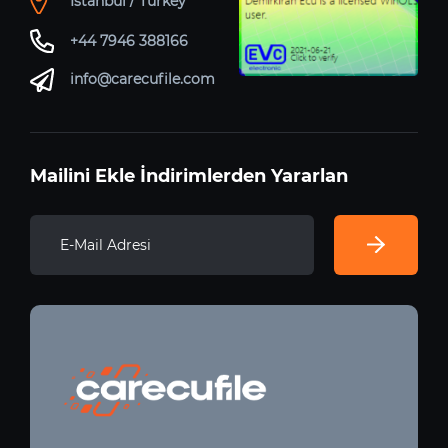
Istanbul / Turkey
+44 7946 388166
info@carecufile.com
Mailini Ekle İndirimlerden Yararlan