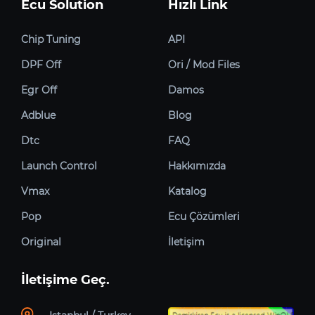
Ecu Solution
Hızlı Link
Chip Tuning
API
DPF Off
Ori / Mod Files
Egr Off
Damos
Adblue
Blog
Dtc
FAQ
Launch Control
Hakkımızda
Vmax
Katalog
Pop
Ecu Çözümleri
Original
İletişim
İletişime Geç.