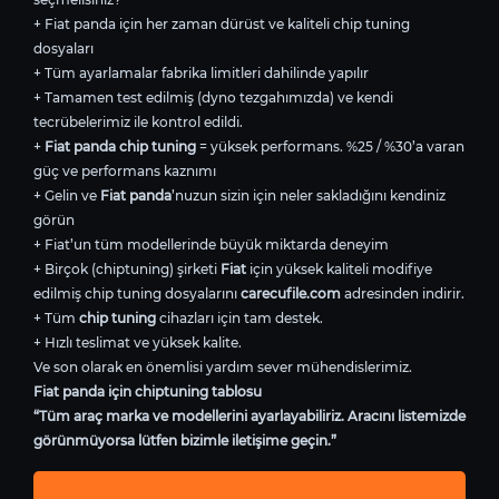
+ Fiat panda için her zaman dürüst ve kaliteli chip tuning
dosyaları
+ Tüm ayarlamalar fabrika limitleri dahilinde yapılır
+ Tamamen test edilmiş (dyno tezgahımızda) ve kendi
tecrübelerimiz ile kontrol edildi.
+
Fiat panda chip tuning
= yüksek performans. %25 / %30’a varan
güç ve performans kaznımı
+ Gelin ve
Fiat panda
’nuzun sizin için neler sakladığını kendiniz
görün
+ Fiat’un tüm modellerinde büyük miktarda deneyim
+ Birçok (chiptuning) şirketi
Fiat
için yüksek kaliteli modifiye
edilmiş chip tuning dosyalarını
carecufile.com
adresinden indirir.
+ Tüm
chip tuning
cihazları için tam destek.
+ Hızlı teslimat ve yüksek kalite.
Ve son olarak en önemlisi yardım sever mühendislerimiz.
Fiat panda için chiptuning tablosu
“Tüm araç marka ve modellerini ayarlayabiliriz. Aracını listemizde
görünmüyorsa lütfen bizimle iletişime geçin.”