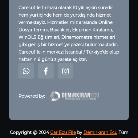
Carecufile firması olarak 10 yılı aşkın süredir
hem yurtiçinde hem de yurtdışında hizmet
vermekteyiz. Hizmetlerimiz arasında Online
Dosya Temini, Bayilikler, Ekipman Kiralama,
WinOLS Eğitimleri, Dinamometre hizmetleri
gibi geniş bir hizmet yelpazesi bulunmaktadır.
Carecufile'ın merkezi İstanbul / Türkiye'de olup
haftanın 6 günü ziyarete açıktır.
Powered by:
Copyright @ 2024
Car Ecu File
by
Demirkıran Ecu
Tüm