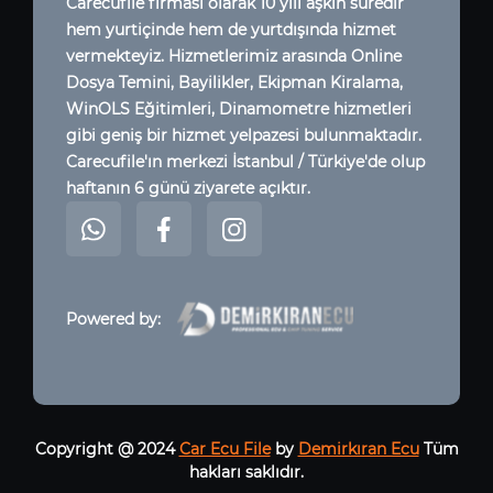
Carecufile firması olarak 10 yılı aşkın süredir
hem yurtiçinde hem de yurtdışında hizmet
vermekteyiz. Hizmetlerimiz arasında Online
Dosya Temini, Bayilikler, Ekipman Kiralama,
WinOLS Eğitimleri, Dinamometre hizmetleri
gibi geniş bir hizmet yelpazesi bulunmaktadır.
Carecufile'ın merkezi İstanbul / Türkiye'de olup
haftanın 6 günü ziyarete açıktır.
Powered by:
Copyright @ 2024
Car Ecu File
by
Demirkıran Ecu
Tüm
hakları saklıdır.