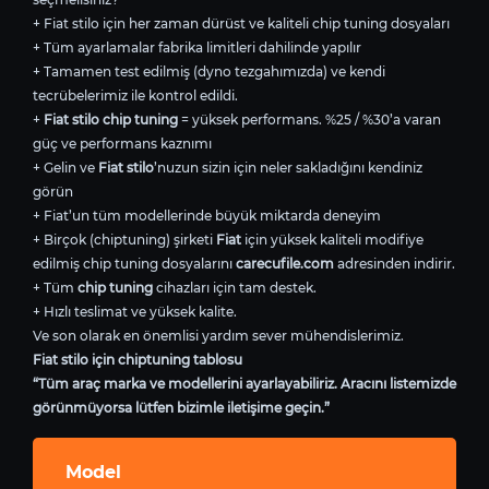
+ Fiat stilo için her zaman dürüst ve kaliteli chip tuning dosyaları
+ Tüm ayarlamalar fabrika limitleri dahilinde yapılır
+ Tamamen test edilmiş (dyno tezgahımızda) ve kendi
tecrübelerimiz ile kontrol edildi.
+
Fiat stilo chip tuning
= yüksek performans. %25 / %30’a varan
güç ve performans kaznımı
+ Gelin ve
Fiat stilo
’nuzun sizin için neler sakladığını kendiniz
görün
+ Fiat’un tüm modellerinde büyük miktarda deneyim
+ Birçok (chiptuning) şirketi
Fiat
için yüksek kaliteli modifiye
edilmiş chip tuning dosyalarını
carecufile.com
adresinden indirir.
+ Tüm
chip tuning
cihazları için tam destek.
+ Hızlı teslimat ve yüksek kalite.
Ve son olarak en önemlisi yardım sever mühendislerimiz.
Fiat stilo için chiptuning tablosu
“Tüm araç marka ve modellerini ayarlayabiliriz. Aracını listemizde
görünmüyorsa lütfen bizimle iletişime geçin.”
Model