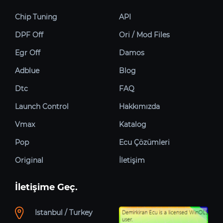
Chip Tuning
API
DPF Off
Ori / Mod Files
Egr Off
Damos
Adblue
Blog
Dtc
FAQ
Launch Control
Hakkımızda
Vmax
Katalog
Pop
Ecu Çözümleri
Original
İletişim
İletişime Geç.
Istanbul / Turkey