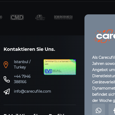
Kontaktieren Sie Uns.
Als Carecufi
Istanbul /
Jahren sowoh
Turkey
Angebot umfa
Dienstleistu
+44 7946
388166
Geräteverle
Dynamometer
info@carecufile.com
befindet sich
der Woche g