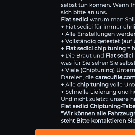
selbst tun können. Wenn Ih
sich bitte an uns.
Fiat sedici
warum man Sollt
+ Fiat sedici für immer eh
+ Alle Einstellungen wer
+ Vollständig getestet (au
+
Fiat sedici chip tuning
= 
+ Die Braut und
Fiat sedici
was für Sie sehen Sie selb
+ Viele (Chiptuning) Unt
Dateien, die
carecufile.co
+ Alle
chip tuning
volle Unt
+ Schnelle Lieferung und h
Und nicht zuletzt: unsere h
Fiat sedici Chiptuning-Tabe
"Wir können alle Fahrzeugm
steht Bitte kontaktieren Sie