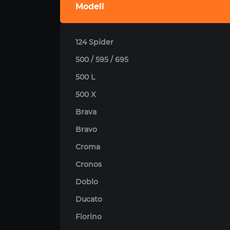
Modell
124 Spider
500 / 595 / 695
500 L
500 X
Brava
Bravo
Croma
Cronos
Doblo
Ducato
Fiorino