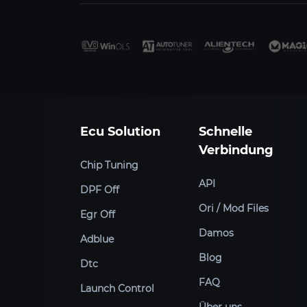
Ecu Solution
Schnelle
Verbindung
Chip Tuning
API
DPF Off
Ori / Mod Files
Egr Off
Damos
Adblue
Blog
Dtc
FAQ
Launch Control
Über uns