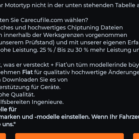
r Motortyp nicht in der unten stehenden Tabelle a
en Sie Carecufile.com wählen?
rliches und hochwertiges Chiptuning Dateien
den innerhalb der Werksgrenzen vorgenommen
f unserem Prüfstand) und mit unserer eigenen Erf
hohe Leistung. 25 % / Bis zu 30 % mehr Leistung 
st, was er versteckt + Fiat’un tüm modellerinde 
ernehmen
Fiat
für qualitativ hochwertige Änderung
m
Downloaden Sie es von
erstützung für Geräte.
ohe Qualität.
ilfsbereiten Ingenieure.
lle für
arken und -modelle einstellen. Wenn Ihr Fahrzeu
 uns."