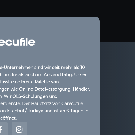
le-Unternehmen sind wir seit mehr als 10
l im In- als auch im Ausland tätig. Unser
sst eine breite Palette von
ngen wie Online-Dateiversorgung, Händler,
ih, WinOLS-Schulungen und
dienste. Der Hauptsitz von Carecufile
 in Istanbul / Türkiye und ist an 6 Tagen in
eöffnet.