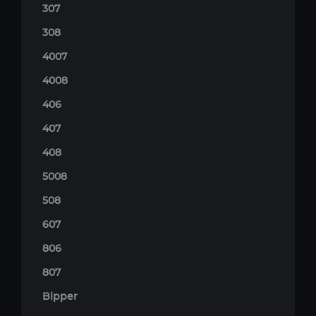
307
308
4007
4008
406
407
408
5008
508
607
806
807
Bipper