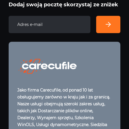
Dodaj swoją pocztę skorzystaj ze zniżek
Jako firma Carecufile, od ponad 10 lat
obsługujemy zarówno w kraju jak i za granicą.
Nasze usługi obejmują szeroki zakres usług,
takich jak Dostarczanie plików online,
Dealerzy, Wynajem sprzętu, Szkolenia
WinOLS, Usługi dynamometryczne. Siedziba