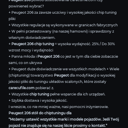
powinieneś wybrać?
+ Peugeot 206 za zawsze uczciwy i wysokiej jakości chip tuning
pliki
+ Wszystkie regulacje są wykonywane w granicach fabrycznych
+ W pełni przetestowany (na naszej hamowni) i sprawdzony z
własnym doświadczeniem.
+
Peugeot 206 chip tuning
= wysoka wydajność. 25% / Do 30%
wzrost mocy i wydajności
+ Panna młoda i
Peugeot 206
co jest w tym dla ciebie zobaczcie
sami, co on ukrywa
+ Peugeot duże doświadczenie we wszystkich modelach + Wiele
(chiptuning) towarzystwo
Peugeot
dla modyfikacji o wysokiej
jakości pliki do tuningu układów scalonych, które zostały
carecufile.com
pobierać z.
+ Wszystkie
chip tuning
pełne wsparcie dla ich urządzeń.
+ Szybka dostawa i wysoka jakość.
I wreszcie, co nie mniej ważne, nasi pomocni inżynierowie.
Peugeot 206 stół do chiptuningu dla
“Możemy ustawić wszystkie marki i modele pojazdów. Jeśli Twój
pojazd nie znajduje się na naszej liście prosimy o kontakt.”