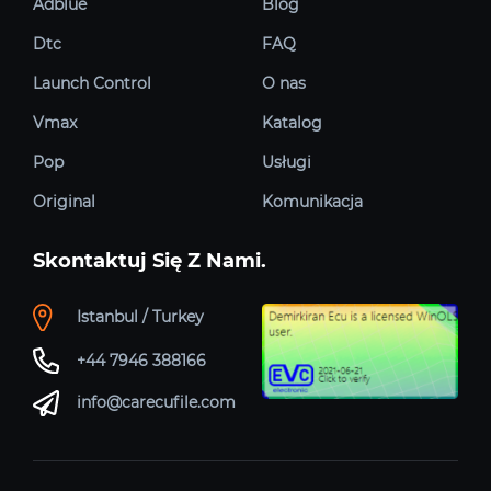
Adblue
Blog
Dtc
FAQ
Launch Control
O nas
Vmax
Katalog
Pop
Usługi
Original
Komunikacja
Skontaktuj Się Z Nami.
Istanbul / Turkey
+44 7946 388166
info@carecufile.com