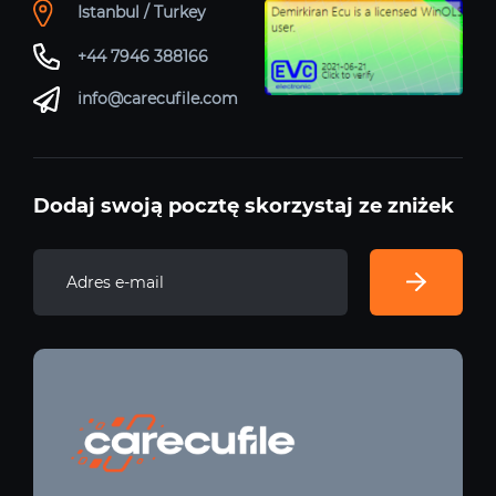
Istanbul / Turkey
+44 7946 388166
info@carecufile.com
Dodaj swoją pocztę skorzystaj ze zniżek