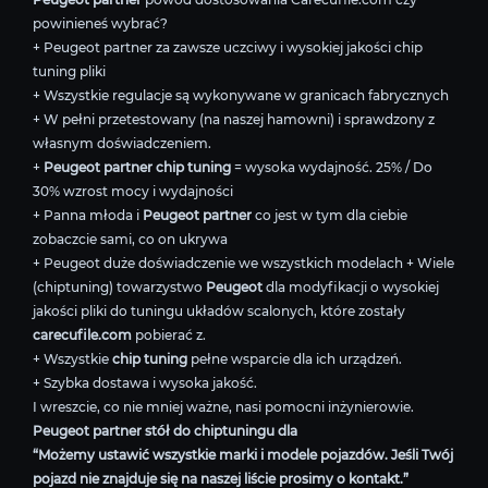
powinieneś wybrać?
+ Peugeot partner za zawsze uczciwy i wysokiej jakości chip
tuning pliki
+ Wszystkie regulacje są wykonywane w granicach fabrycznych
+ W pełni przetestowany (na naszej hamowni) i sprawdzony z
własnym doświadczeniem.
+
Peugeot partner chip tuning
= wysoka wydajność. 25% / Do
30% wzrost mocy i wydajności
+ Panna młoda i
Peugeot partner
co jest w tym dla ciebie
zobaczcie sami, co on ukrywa
+ Peugeot duże doświadczenie we wszystkich modelach + Wiele
(chiptuning) towarzystwo
Peugeot
dla modyfikacji o wysokiej
jakości pliki do tuningu układów scalonych, które zostały
carecufile.com
pobierać z.
+ Wszystkie
chip tuning
pełne wsparcie dla ich urządzeń.
+ Szybka dostawa i wysoka jakość.
I wreszcie, co nie mniej ważne, nasi pomocni inżynierowie.
Peugeot partner stół do chiptuningu dla
“Możemy ustawić wszystkie marki i modele pojazdów. Jeśli Twój
pojazd nie znajduje się na naszej liście prosimy o kontakt.”