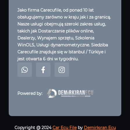
Jako firma Carecufile, od ponad 10 lat
obsługujemy zarówno w kraju jak i za granicą.
Nasze usługi obejmują szeroki zakres usług,
takich jak Dostarczanie plików online,
Dealerzy, Wynajem sprzętu, Szkolenia
WinOLS, Usługi dynamometryczne. Siedziba
Carecufile znajduje się w Istanbul / Türkiye i
jest otwarta 6 dni w tygodniu.
Powered by:
Copyright @ 2024
Car Ecu File
by
Demirkıran Ecu