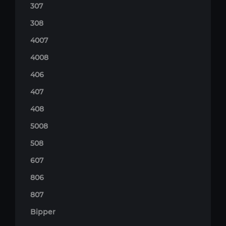
307
308
4007
4008
406
407
408
5008
508
607
806
807
Bipper