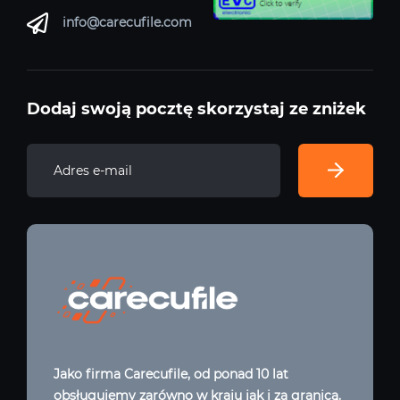
info@carecufile.com
Dodaj swoją pocztę skorzystaj ze zniżek
Jako firma Carecufile, od ponad 10 lat
obsługujemy zarówno w kraju jak i za granicą.