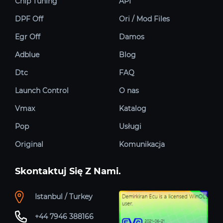
Chip Tuning
API
DPF Off
Ori / Mod Files
Egr Off
Damos
Adblue
Blog
Dtc
FAQ
Launch Control
O nas
Vmax
Katalog
Pop
Usługi
Original
Komunikacja
Skontaktuj Się Z Nami.
Istanbul / Turkey
+44 7946 388166