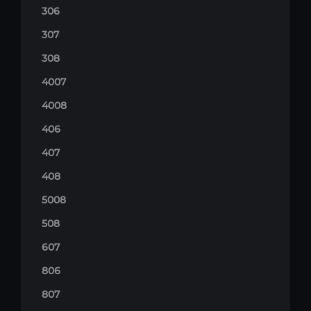
306
307
308
4007
4008
406
407
408
5008
508
607
806
807