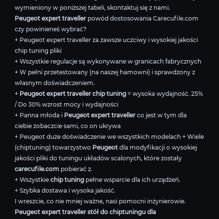
wymieniony w poniższej tabeli, skontaktuj się z nami.
Peugeot expert traveller
powód dostosowania Carecufile.com
czy powinieneś wybrać?
+ Peugeot expert traveller za zawsze uczciwy i wysokiej jakości
chip tuning pliki
+ Wszystkie regulacje są wykonywane w granicach fabrycznych
+ W pełni przetestowany (na naszej hamowni) i sprawdzony z
własnym doświadczeniem.
+
Peugeot expert traveller chip tuning
= wysoka wydajność. 25%
/ Do 30% wzrost mocy i wydajności
+ Panna młoda i
Peugeot expert traveller
co jest w tym dla
ciebie zobaczcie sami, co on ukrywa
+ Peugeot duże doświadczenie we wszystkich modelach + Wiele
(chiptuning) towarzystwo
Peugeot
dla modyfikacji o wysokiej
jakości pliki do tuningu układów scalonych, które zostały
carecufile.com
pobierać z.
+ Wszystkie
chip tuning
pełne wsparcie dla ich urządzeń.
+ Szybka dostawa i wysoka jakość.
I wreszcie, co nie mniej ważne, nasi pomocni inżynierowie.
Peugeot expert traveller stół do chiptuningu dla