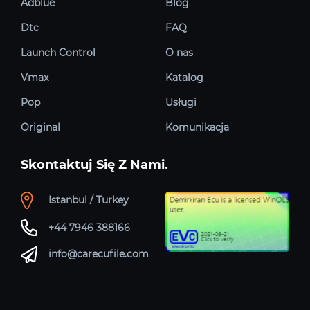
Adblue
Blog
Dtc
FAQ
Launch Control
O nas
Vmax
Katalog
Pop
Usługi
Original
Komunikacja
Skontaktuj Się Z Nami.
Istanbul / Turkey
+44 7946 388166
info@carecufile.com