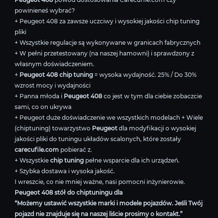
powinieneś wybrać?
+ Peugeot 408 za zawsze uczciwy i wysokiej jakości chip tuning
pliki
+ Wszystkie regulacje są wykonywane w granicach fabrycznych
+ W pełni przetestowany (na naszej hamowni) i sprawdzony z
własnym doświadczeniem.
+
Peugeot 408 chip tuning
= wysoka wydajność. 25% / Do 30%
wzrost mocy i wydajności
+ Panna młoda i
Peugeot 408
co jest w tym dla ciebie zobaczcie
sami, co on ukrywa
+ Peugeot duże doświadczenie we wszystkich modelach + Wiele
(chiptuning) towarzystwo
Peugeot
dla modyfikacji o wysokiej
jakości pliki do tuningu układów scalonych, które zostały
carecufile.com
pobierać z.
+ Wszystkie
chip tuning
pełne wsparcie dla ich urządzeń.
+ Szybka dostawa i wysoka jakość.
I wreszcie, co nie mniej ważne, nasi pomocni inżynierowie.
Peugeot 408 stół do chiptuningu dla
“Możemy ustawić wszystkie marki i modele pojazdów. Jeśli Twój
pojazd nie znajduje się na naszej liście prosimy o kontakt.”