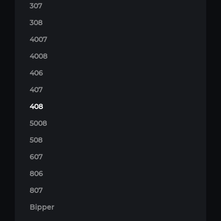
307
308
4007
4008
406
407
408
5008
508
607
806
807
Bipper