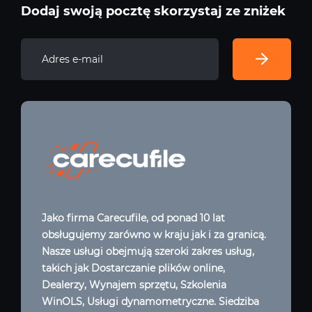
Dodaj swoją pocztę skorzystaj ze zniżek
Jako firma Carecufile, od ponad 10 lat
obsługujemy zarówno w kraju jak i za granicą.
Nasze usługi obejmują szeroki zakres usług,
takich jak Dostarczanie plików online,
Dealerzy, Wynajem sprzętu, Szkolenia
WinOLS, Usługi dynamometryczne. Siedziba