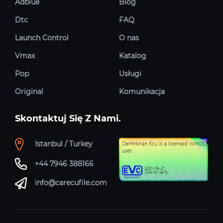
Adblue
Blog
Dtc
FAQ
Launch Control
O nas
Vmax
Katalog
Pop
Usługi
Original
Komunikacja
Skontaktuj Się Z Nami.
Istanbul / Turkey
+44 7946 388166
info@carecufile.com