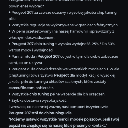
powinieneś wybrać?
+ Peugeot 207 za zawsze uczciwy i wysokiej jakości chip tuning
pliki
+ Wszystkie regulacje są wykonywane w granicach fabrycznych
+ W pełni przetestowany (na naszej hamowni) i sprawdzony z
własnym doświadczeniem.
+
Peugeot 207 chip tuning
= wysoka wydajność. 25% / Do 30%
wzrost mocy i wydajności
+ Panna młoda i
Peugeot 207
co jest w tym dla ciebie zobaczcie
sami, co on ukrywa
+ Peugeot duże doświadczenie we wszystkich modelach + Wiele
(chiptuning) towarzystwo
Peugeot
dla modyfikacji o wysokiej
jakości pliki do tuningu układów scalonych, które zostały
carecufile.com
pobierać z.
+ Wszystkie
chip tuning
pełne wsparcie dla ich urządzeń.
+ Szybka dostawa i wysoka jakość.
I wreszcie, co nie mniej ważne, nasi pomocni inżynierowie.
Peugeot 207 stół do chiptuningu dla
“Możemy ustawić wszystkie marki i modele pojazdów. Jeśli Twój
pojazd nie znajduje się na naszej liście prosimy o kontakt.”