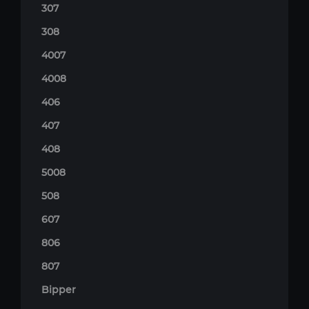
307
308
4007
4008
406
407
408
5008
508
607
806
807
Bipper