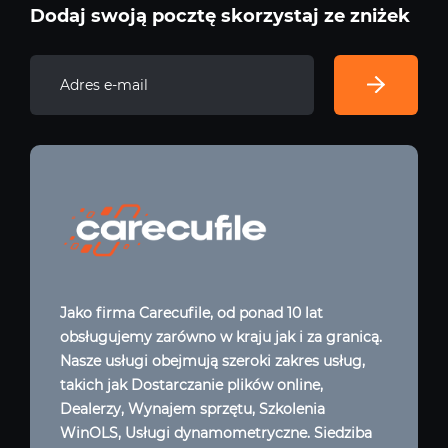
Dodaj swoją pocztę skorzystaj ze zniżek
Jako firma Carecufile, od ponad 10 lat
obsługujemy zarówno w kraju jak i za granicą.
Nasze usługi obejmują szeroki zakres usług,
takich jak Dostarczanie plików online,
Dealerzy, Wynajem sprzętu, Szkolenia
WinOLS, Usługi dynamometryczne. Siedziba