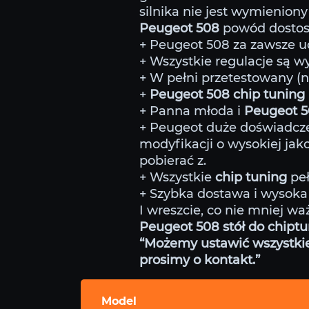
silnika nie jest wymieniony 
Peugeot 508
powód dostos
+ Peugeot 508 za zawsze ucz
+ Wszystkie regulacje są 
+ W pełni przetestowany (
+
Peugeot 508 chip tuning
+ Panna młoda i
Peugeot 
+ Peugeot duże doświadcze
modyfikacji o wysokiej jako
pobierać z.
+ Wszystkie
chip tuning
peł
+ Szybka dostawa i wysoka 
I wreszcie, co nie mniej wa
Peugeot 508 stół do chiptu
“Możemy ustawić wszystkie m
prosimy o kontakt.”
Model