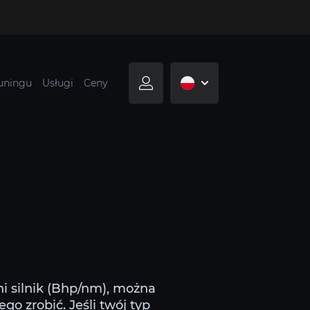
tuningu
Usługi
Ceny
i silnik (Bhp/nm), można
o zrobić. Jeśli twój typ