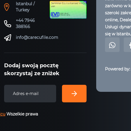
Istanbul /
zarówno w kr
Turkey
szeroki zakr
online, Deal
+44 7946
388166
Usługi dynam
się w Istanbu
info@carecufile.com
Dodaj swoją pocztę
Powered by:
skorzystaj ze zniżek
Ecu
Wszelkie prawa