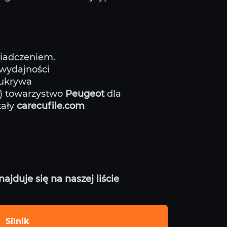
wiadczeniem.
 wydajności
 ukrywa
g) towarzystwo
Peugeot
dla
tały
carecufile.com
jduje się na naszej liście
Silnik