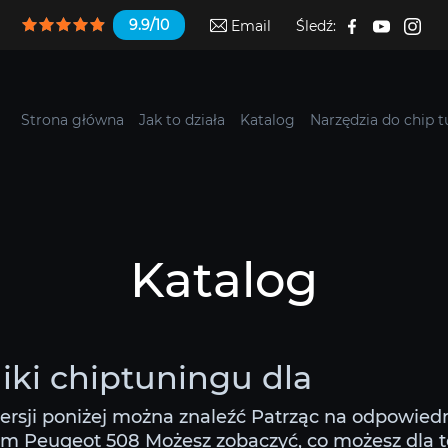
9.9/10
Email
Śledź:
Strona główna
Jak to działa
Katalog
Narzędzia do chip 
Katalog
iki chiptuningu dla
ersji poniżej można znaleźć Patrząc na odpowiedn
om Peugeot 508 Możesz zobaczyć, co możesz dla teg