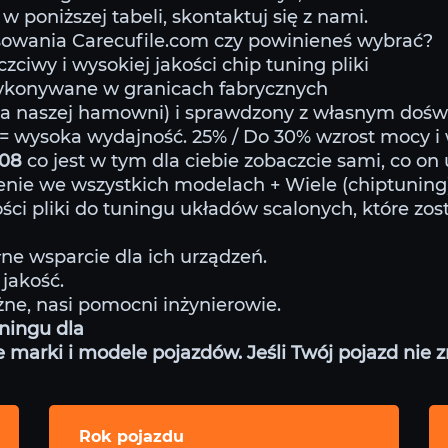
w poniższej tabeli, skontaktuj się z nami.
owania Carecufile.com czy powinieneś wybrać?
ciwy i wysokiej jakości chip tuning pliki
wykonywane w granicach fabrycznych
na naszej hamowni) i sprawdzony z własnym doś
= wysoka wydajność. 25% / Do 30% wzrost mocy i
508
co jest w tym dla ciebie zobaczcie sami, co on
nie we wszystkich modelach + Wiele (chiptunin
ści pliki do tuningu układów scalonych, które zos
ne wsparcie dla ich urządzeń.
jakość.
żne, nasi pomocni inżynierowie.
ningu dla
arki i modele pojazdów. Jeśli Twój pojazd nie zna
Rok pojazdu