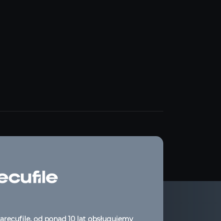
arecufile, od ponad 10 lat obsługujemy