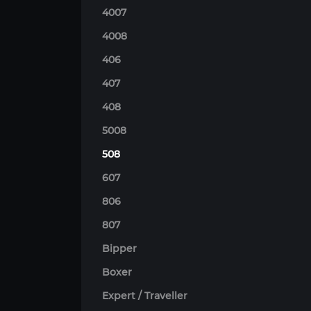
4007
4008
406
407
408
5008
508
607
806
807
Bipper
Boxer
Expert / Traveller