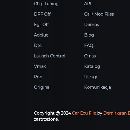
Chip Tuning
API
DPF Off
Ori / Mod Files
Egr Off
Damos
Adblue
Blog
Dtc
FAQ
Launch Control
O nas
Vmax
Katalog
Pop
Usługi
Original
Komunikacja
Copyright @ 2024
Car Ecu File
by
Demirkıran 
zastrzeżone.