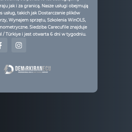
aju jak i za granicą. Nasze usługi obejmują
es usług, takich jak Dostarczanie plików
erzy, Wynajem sprzętu, Szkolenia WinOLS,
ometryczne. Siedziba Carecufile znajduje
l / Türkiye i jest otwarta 6 dni w tygodniu.