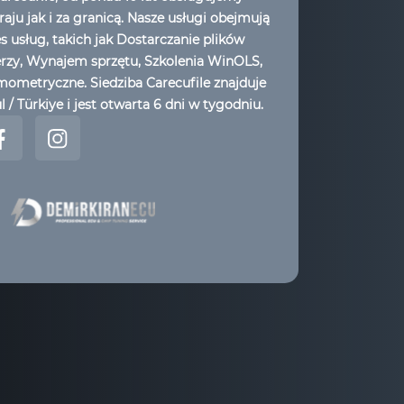
aju jak i za granicą. Nasze usługi obejmują
es usług, takich jak Dostarczanie plików
erzy, Wynajem sprzętu, Szkolenia WinOLS,
ometryczne. Siedziba Carecufile znajduje
l / Türkiye i jest otwarta 6 dni w tygodniu.