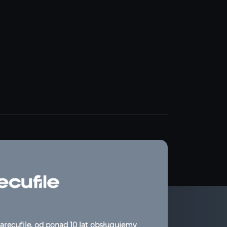
arecufile, od ponad 10 lat obsługujemy