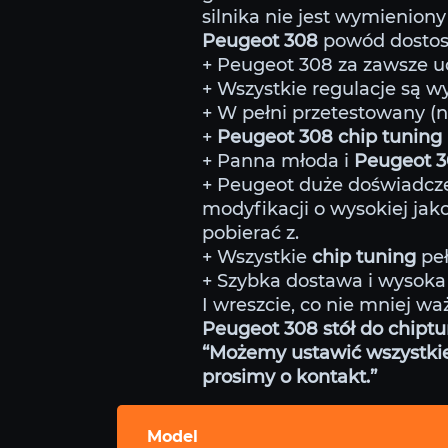
silnika nie jest wymieniony 
Peugeot 308
powód dostos
+ Peugeot 308 za zawsze ucz
+ Wszystkie regulacje są 
+ W pełni przetestowany (
+
Peugeot 308 chip tuning
+ Panna młoda i
Peugeot 
+ Peugeot duże doświadcze
modyfikacji o wysokiej jako
pobierać z.
+ Wszystkie
chip tuning
peł
+ Szybka dostawa i wysoka 
I wreszcie, co nie mniej wa
Peugeot 308 stół do chiptu
“Możemy ustawić wszystkie m
prosimy o kontakt.”
Model