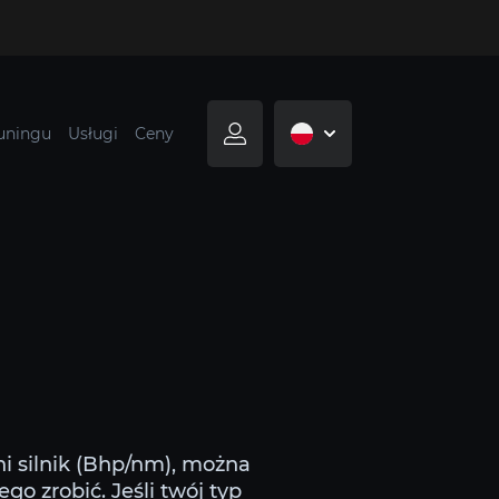
tuningu
Usługi
Ceny
i silnik (Bhp/nm), można
o zrobić. Jeśli twój typ