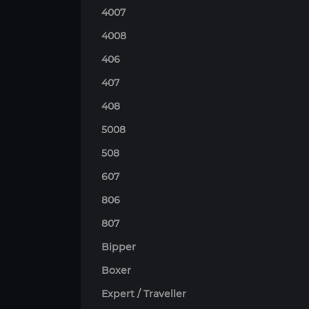
4007
4008
406
407
408
5008
508
607
806
807
Bipper
Boxer
Expert / Traveller