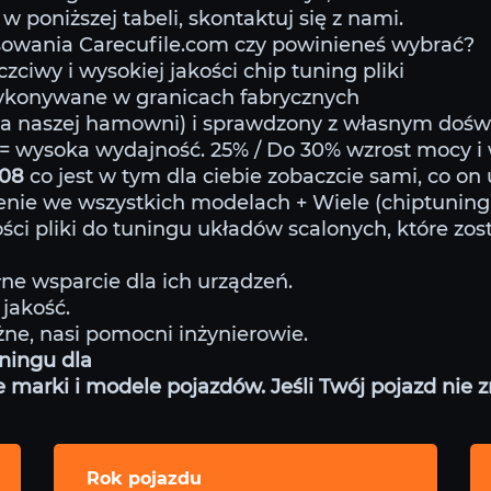
w poniższej tabeli, skontaktuj się z nami.
owania Carecufile.com czy powinieneś wybrać?
ciwy i wysokiej jakości chip tuning pliki
wykonywane w granicach fabrycznych
na naszej hamowni) i sprawdzony z własnym doś
= wysoka wydajność. 25% / Do 30% wzrost mocy i
308
co jest w tym dla ciebie zobaczcie sami, co on
nie we wszystkich modelach + Wiele (chiptunin
ści pliki do tuningu układów scalonych, które zos
ne wsparcie dla ich urządzeń.
jakość.
żne, nasi pomocni inżynierowie.
ningu dla
arki i modele pojazdów. Jeśli Twój pojazd nie zna
Rok pojazdu