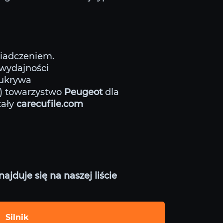
wiadczeniem.
 wydajności
 ukrywa
g) towarzystwo
Peugeot
dla
tały
carecufile.com
jduje się na naszej liście
Silnik