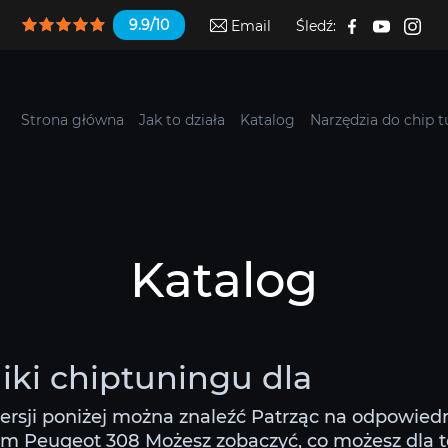
9.9/10
Email
Śledź:
Strona główna
Jak to działa
Katalog
Narzędzia do chip 
Katalog
iki chiptuningu dla
ersji poniżej można znaleźć Patrząc na odpowiedn
om Peugeot 308 Możesz zobaczyć, co możesz dla teg