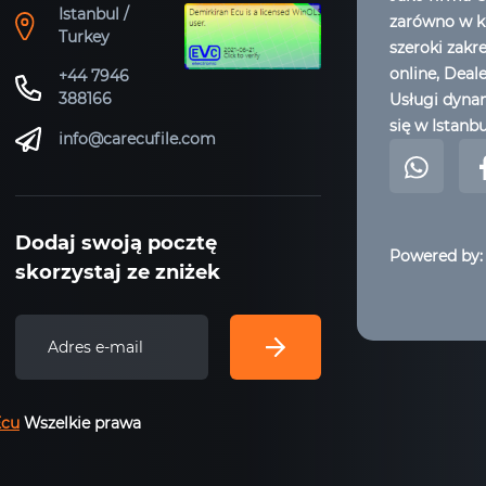
Istanbul /
zarówno w kr
Turkey
szeroki zakr
online, Deal
+44 7946
388166
Usługi dynam
się w Istanbu
info@carecufile.com
Dodaj swoją pocztę
Powered by:
skorzystaj ze zniżek
Ecu
Wszelkie prawa