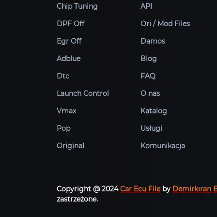
Chip Tuning
API
DPF Off
Ori / Mod Files
Egr Off
Damos
Adblue
Blog
Dtc
FAQ
Launch Control
O nas
Vmax
Katalog
Pop
Usługi
Original
Komunikacja
Copyright @ 2024
Car Ecu File
by
Demirkıran 
zastrzeżone.