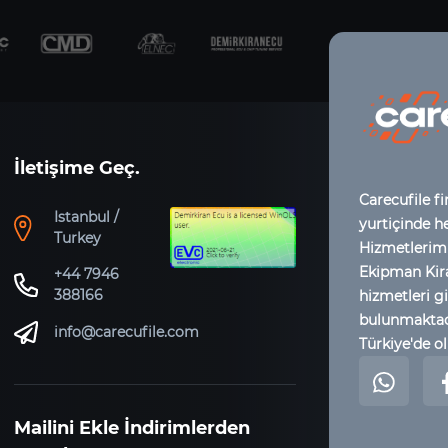
İletişime Geç.
Carecufile fi
Istanbul /
yurtiçinde h
Turkey
Hizmetlerimi
Ekipman Kir
+44 7946
388166
hizmetleri gi
bulunmaktadı
info@carecufile.com
Türkiye'de ol
Mailini Ekle İndirimlerden