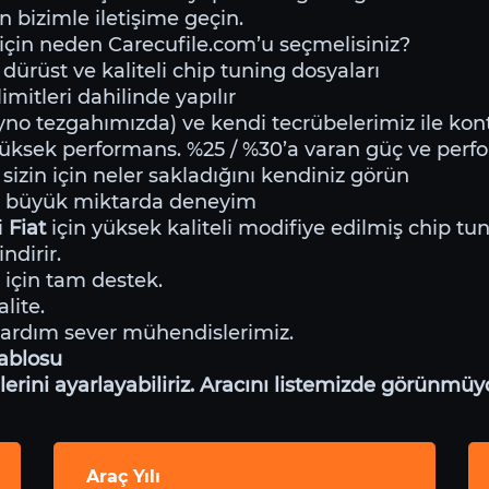
n bizimle iletişime geçin.
için neden Carecufile.com’u seçmelisiniz?
dürüst ve kaliteli chip tuning dosyaları
mitleri dahilinde yapılır
o tezgahımızda) ve kendi tecrübelerimiz ile kontr
yüksek performans. %25 / %30’a varan güç ve per
sizin için neler sakladığını kendiniz görün
e büyük miktarda deneyim
i
Fiat
için yüksek kaliteli modifiye edilmiş chip tu
ndirir.
 için tam destek.
lite.
yardım sever mühendislerimiz.
tablosu
ini ayarlayabiliriz. Aracını listemizde görünmüyo
Araç Yılı