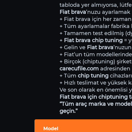
tabloda yer almıyorsa, lütfe
Fiat brava
’nuzu ayarlamak 
+ Fiat brava için her zaman 
+ Tüm ayarlamalar fabrika li
+ Tamamen test edilmiş (dyn
+
Fiat brava chip tuning
= 
+ Gelin ve
Fiat brava
’nuzun 
+ Fiat’un tüm modellerind
+ Birçok (chiptuning) şirket
carecufile.com
adresinden i
+ Tüm
chip tuning
cihazları
+ Hızlı teslimat ve yüksek ka
Ve son olarak en önemlisi 
Fiat brava için chiptuning 
“Tüm araç marka ve modeller
geçin.”
Model