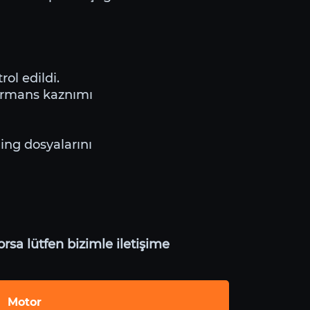
ol edildi.
formans kaznımı
ning dosyalarını
rsa lütfen bizimle iletişime
Motor