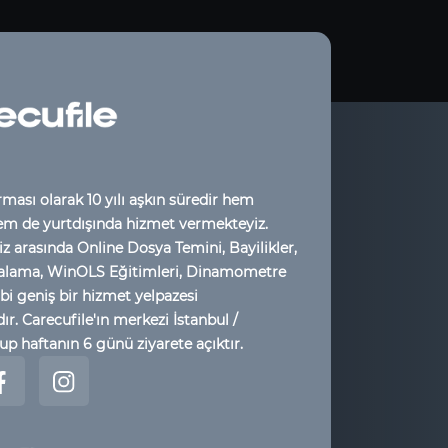
rması olarak 10 yılı aşkın süredir hem
em de yurtdışında hizmet vermekteyiz.
z arasında Online Dosya Temini, Bayilikler,
alama, WinOLS Eğitimleri, Dinamometre
bi geniş bir hizmet yelpazesi
r. Carecufile'ın merkezi İstanbul /
up haftanın 6 günü ziyarete açıktır.