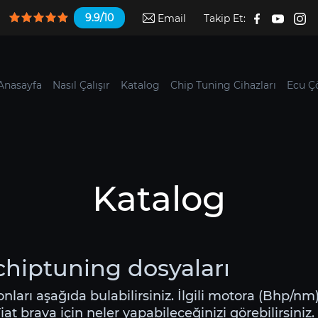
9.9/10
Email
Takip Et:
Anasayfa
Nasıl Çalışır
Katalog
Chip Tuning Cihazları
Ecu Ç
Katalog
 chiptuning dosyaları
yonları aşağıda bulabilirsiniz. İlgili motora (Bhp/nm
t brava için neler yapabileceğinizi görebilirsiniz.