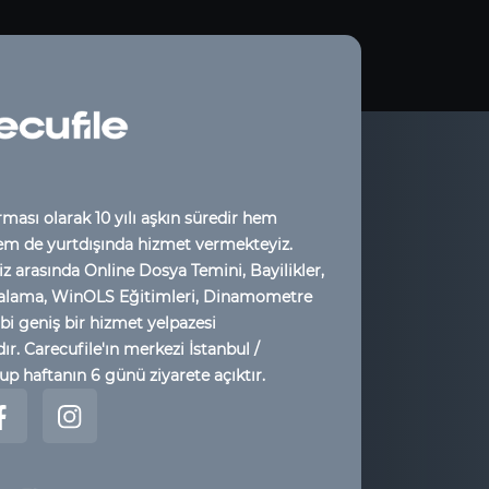
rması olarak 10 yılı aşkın süredir hem
em de yurtdışında hizmet vermekteyiz.
z arasında Online Dosya Temini, Bayilikler,
alama, WinOLS Eğitimleri, Dinamometre
bi geniş bir hizmet yelpazesi
r. Carecufile'ın merkezi İstanbul /
up haftanın 6 günü ziyarete açıktır.