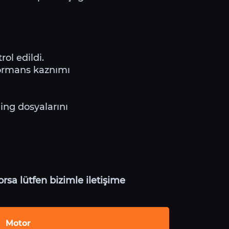
ol edildi.
formans kaznımı
ning dosyalarını
rsa lütfen bizimle iletişime
Motor