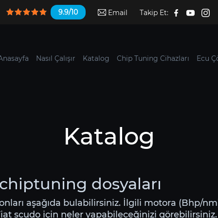
9.9/10
Email
Takip Et:
Anasayfa
Nasıl Çalışır
Katalog
Chip Tuning Cihazları
Ecu Ç
Katalog
 chiptuning dosyaları
yonları aşağıda bulabilirsiniz. İlgili motora (Bhp/nm
t scudo için neler yapabileceğinizi görebilirsiniz.