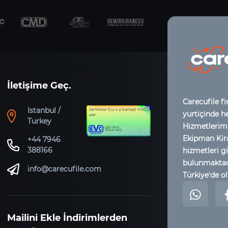
İletişime Geç.
Carecufile fi
Istanbul /
yurtiçinde h
Turkey
Hizmetlerimi
Ekipman Kir
+44 7946
388166
hizmetleri gi
bulunmaktadı
info@carecufile.com
Türkiye'de ol
Mailini Ekle İndirimlerden