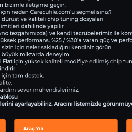
n bizimle iletişime geçin.
için neden Carecufile.com’u seçmelisiniz?
dürüst ve kaliteli chip tuning dosyaları
mitleri dahilinde yapılır
o tezgahımızda) ve kendi tecrübelerimiz ile kontr
yüksek performans. %25 / %30’a varan güç ve per
 sizin için neler sakladığını kendiniz görün
e büyük miktarda deneyim
i
Fiat
için yüksek kaliteli modifiye edilmiş chip tu
ndirir.
 için tam destek.
lite.
yardım sever mühendislerimiz.
tablosu
ini ayarlayabiliriz. Aracını listemizde görünmüyo
Araç Yılı