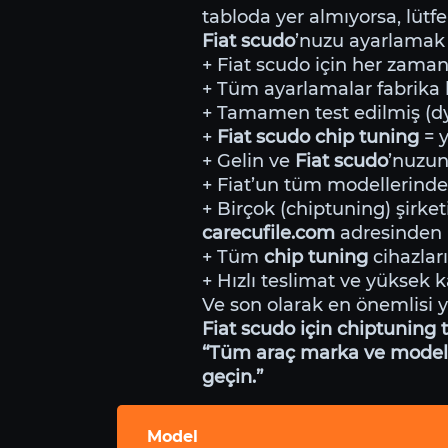
tabloda yer almıyorsa, lütfe
Fiat scudo
’nuzu ayarlamak 
+ Fiat scudo için her zaman 
+ Tüm ayarlamalar fabrika li
+ Tamamen test edilmiş (dyn
+
Fiat scudo chip tuning
= 
+ Gelin ve
Fiat scudo
’nuzun
+ Fiat’un tüm modellerind
+ Birçok (chiptuning) şirket
carecufile.com
adresinden i
+ Tüm
chip tuning
cihazları
+ Hızlı teslimat ve yüksek ka
Ve son olarak en önemlisi 
Fiat scudo için chiptuning 
“Tüm araç marka ve modeller
geçin.”
Model