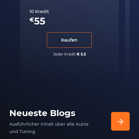
10 Kredit
50
55
€
€
Kaufen
Jeder Kredit
€ 5.5
Neueste Blogs
Ausführlicher Inhalt über alle Autos
und Tuning