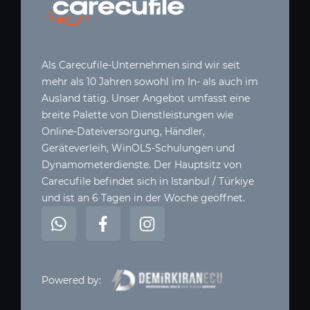
Als Carecufile-Unternehmen sind wir seit
mehr als 10 Jahren sowohl im In- als auch im
Ausland tätig. Unser Angebot umfasst eine
breite Palette von Dienstleistungen wie
Online-Dateiversorgung, Händler,
Geräteverleih, WinOLS-Schulungen und
Dynamometerdienste. Der Hauptsitz von
Carecufile befindet sich in Istanbul / Türkiye
und ist an 6 Tagen in der Woche geöffnet.
Powered by: