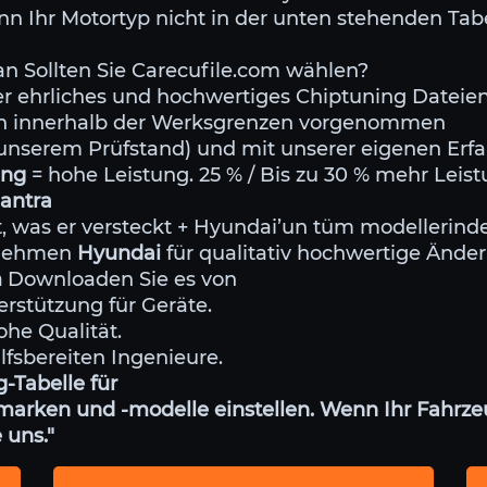
nn Ihr Motortyp nicht in der unten stehenden Tabe
Sollten Sie Carecufile.com wählen?
er ehrliches und hochwertiges Chiptuning Dateie
den innerhalb der Werksgrenzen vorgenommen
f unserem Prüfstand) und mit unserer eigenen Erf
ning
= hohe Leistung. 25 % / Bis zu 30 % mehr Lei
antra
st, was er versteckt + Hyundai’un tüm modelleri
ernehmen
Hyundai
für qualitativ hochwertige Ände
m
Downloaden Sie es von
erstützung für Geräte.
ohe Qualität.
ilfsbereiten Ingenieure.
-Tabelle für
arken und -modelle einstellen. Wenn Ihr Fahrzeu
 uns."