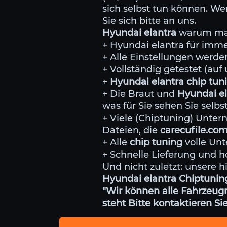
sich selbst tun können. We
Sie sich bitte an uns.
Hyundai elantra
warum man 
+ Hyundai elantra für imm
+ Alle Einstellungen wer
+ Vollständig getestet (au
+
Hyundai elantra chip tu
+ Die Braut und
Hyundai el
was für Sie sehen Sie selb
+ Viele (Chiptuning) Unt
Dateien, die
carecufile.co
+ Alle
chip tuning
volle Unt
+ Schnelle Lieferung und h
Und nicht zuletzt: unsere h
Hyundai elantra Chiptuning
"Wir können alle Fahrzeugm
steht Bitte kontaktieren Sie