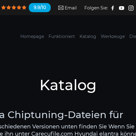
9.9/10
Email
Folgen Sie:
Homepage
Funktioniert
Katalog
Werkzeuge
Di
Katalog
a Chiptuning-Dateien für
rschiedenen Versionen unten finden Sie Wenn Sie 
e ihn unter Carecufile.com Hyundai elantra könne