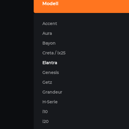
Modell
Accent
Aura
Bayon
Creta / ix25
Elantra
Genesis
Getz
Grandeur
H-Serie
i10
i20