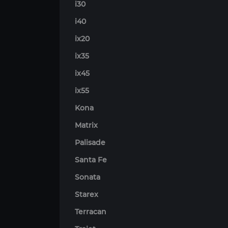
i30
i40
ix20
ix35
ix45
ix55
Kona
Matrix
Palisade
Santa Fe
Sonata
Starex
Terracan