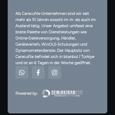
Als Carecufile-Unternehmen sind wir seit
mehr als 10 Jahren sowohl im In- als auch im
Ausland tätig. Unser Angebot umfasst eine
breite Palette von Dienstleistungen wie
Online-Dateiversorgung, Händler,
Geräteverleih, WinOLS-Schulungen und
Dynamometerdienste. Der Hauptsitz von
Carecufile befindet sich in Istanbul / Türkiye
und ist an 6 Tagen in der Woche geöffnet.
Powered by: