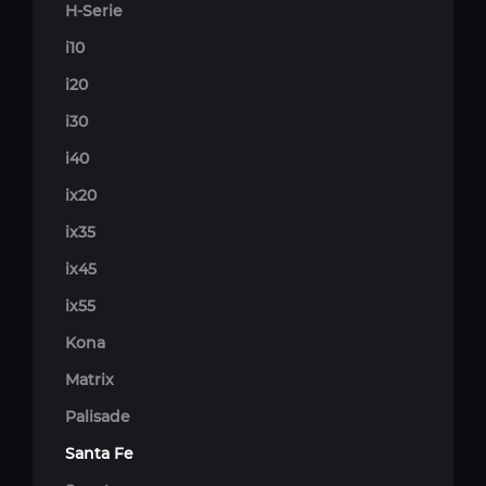
H-Serie
i10
i20
i30
i40
ix20
ix35
ix45
ix55
Kona
Matrix
Palisade
Santa Fe