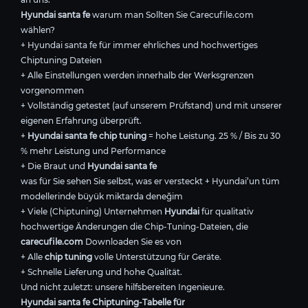
Hyundai santa fe
warum man Sollten Sie Carecufile.com
wählen?
+ Hyundai santa fe für immer ehrliches und hochwertiges
Chiptuning Dateien
+ Alle Einstellungen werden innerhalb der Werksgrenzen
vorgenommen
+ Vollständig getestet (auf unserem Prüfstand) und mit unserer
eigenen Erfahrung überprüft.
+
Hyundai santa fe chip tuning
= hohe Leistung. 25 % / Bis zu 30
% mehr Leistung und Performance
+ Die Braut und
Hyundai santa fe
was für Sie sehen Sie selbst, was er versteckt + Hyundai’un tüm
modellerinde büyük miktarda deneğim
+ Viele (Chiptuning) Unternehmen
Hyundai
für qualitativ
hochwertige Änderungen die Chip-Tuning-Dateien, die
carecufile.com
Downloaden Sie es von
+ Alle
chip tuning
volle Unterstützung für Geräte.
+ Schnelle Lieferung und hohe Qualität.
Und nicht zuletzt: unsere hilfsbereiten Ingenieure.
Hyundai santa fe Chiptuning-Tabelle für