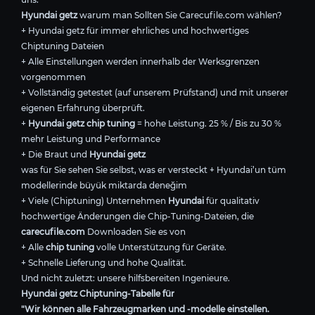
Hyundai getz
warum man Sollten Sie Carecufile.com wählen?
+ Hyundai getz für immer ehrliches und hochwertiges
Chiptuning Dateien
+ Alle Einstellungen werden innerhalb der Werksgrenzen
vorgenommen
+ Vollständig getestet (auf unserem Prüfstand) und mit unserer
eigenen Erfahrung überprüft.
+
Hyundai getz chip tuning
= hohe Leistung. 25 % / Bis zu 30 %
mehr Leistung und Performance
+ Die Braut und
Hyundai getz
was für Sie sehen Sie selbst, was er versteckt + Hyundai’un tüm
modellerinde büyük miktarda deneğim
+ Viele (Chiptuning) Unternehmen
Hyundai
für qualitativ
hochwertige Änderungen die Chip-Tuning-Dateien, die
carecufile.com
Downloaden Sie es von
+ Alle
chip tuning
volle Unterstützung für Geräte.
+ Schnelle Lieferung und hohe Qualität.
Und nicht zuletzt: unsere hilfsbereiten Ingenieure.
Hyundai getz Chiptuning-Tabelle für
"Wir können alle Fahrzeugmarken und -modelle einstellen.