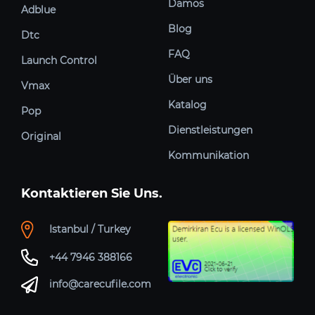
Damos
Adblue
Blog
Dtc
FAQ
Launch Control
Über uns
Vmax
Katalog
Pop
Dienstleistungen
Original
Kommunikation
Kontaktieren Sie Uns.
Istanbul / Turkey
+44 7946 388166
info@carecufile.com