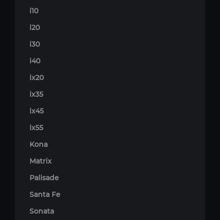
i10
i20
i30
i40
ix20
ix35
ix45
ix55
Kona
Matrix
Palisade
Santa Fe
Sonata