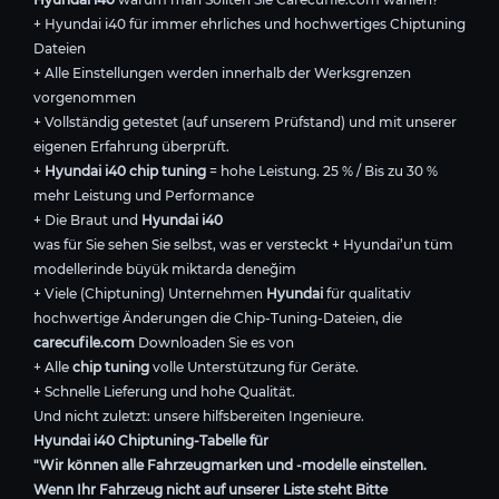
+ Hyundai i40 für immer ehrliches und hochwertiges Chiptuning
Dateien
+ Alle Einstellungen werden innerhalb der Werksgrenzen
vorgenommen
+ Vollständig getestet (auf unserem Prüfstand) und mit unserer
eigenen Erfahrung überprüft.
+
Hyundai i40 chip tuning
= hohe Leistung. 25 % / Bis zu 30 %
mehr Leistung und Performance
+ Die Braut und
Hyundai i40
was für Sie sehen Sie selbst, was er versteckt + Hyundai’un tüm
modellerinde büyük miktarda deneğim
+ Viele (Chiptuning) Unternehmen
Hyundai
für qualitativ
hochwertige Änderungen die Chip-Tuning-Dateien, die
carecufile.com
Downloaden Sie es von
+ Alle
chip tuning
volle Unterstützung für Geräte.
+ Schnelle Lieferung und hohe Qualität.
Und nicht zuletzt: unsere hilfsbereiten Ingenieure.
Hyundai i40 Chiptuning-Tabelle für
"Wir können alle Fahrzeugmarken und -modelle einstellen.
Wenn Ihr Fahrzeug nicht auf unserer Liste steht Bitte