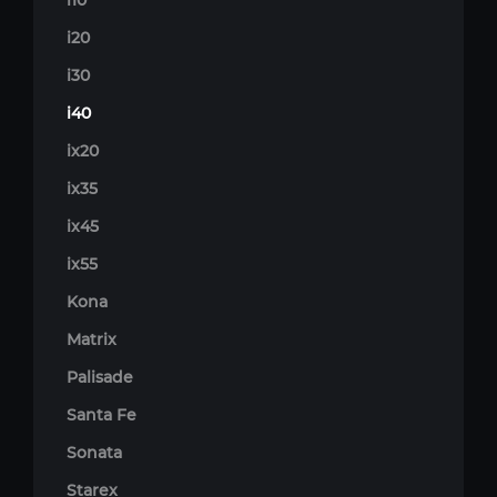
i10
i20
i30
i40
ix20
ix35
ix45
ix55
Kona
Matrix
Palisade
Santa Fe
Sonata
Starex