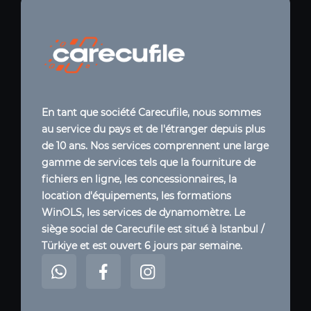
En tant que société Carecufile, nous sommes
au service du pays et de l'étranger depuis plus
de 10 ans. Nos services comprennent une large
gamme de services tels que la fourniture de
fichiers en ligne, les concessionnaires, la
location d'équipements, les formations
WinOLS, les services de dynamomètre. Le
siège social de Carecufile est situé à Istanbul /
Türkiye et est ouvert 6 jours par semaine.