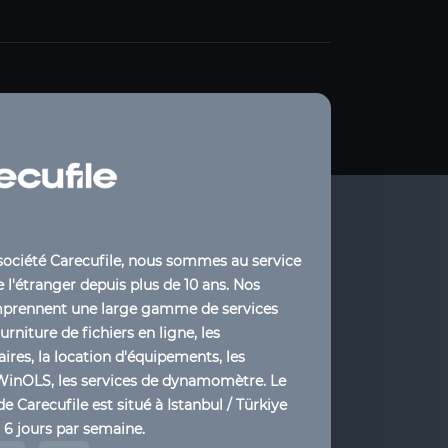
société Carecufile, nous sommes au service
 l'étranger depuis plus de 10 ans. Nos
mprennent une large gamme de services
ourniture de fichiers en ligne, les
ires, la location d'équipements, les
WinOLS, les services de dynamomètre. Le
de Carecufile est situé à Istanbul / Türkiye
t 6 jours par semaine.