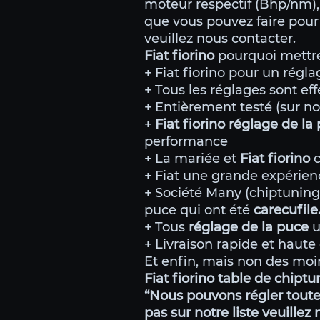
moteur respectif (Bhp/nm), 
que vous pouvez faire pour 
veuillez nous contacter.
Fiat fiorino
pourquoi mettre
+ Fiat fiorino pour un régl
+ Tous les réglages sont eff
+ Entièrement testé (sur no
+
Fiat fiorino réglage de l
performance
+ La mariée et
Fiat fiorino
c
+ Fiat une grande expérien
+ Société Many (chiptunin
puce qui ont été
carecufil
+ Tous
réglage de la puce
u
+ Livraison rapide et haute 
Et enfin, mais non des moin
Fiat fiorino table de chipt
“Nous pouvons régler toutes
pas sur notre liste veuillez