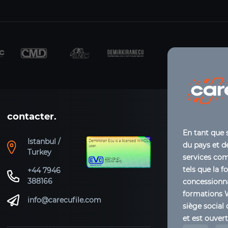
contacter.
En tant que 
Istanbul /
du pays et de
Turkey
services co
tels que la f
+44 7946
388166
concessionna
formations 
info@carecufile.com
siège social 
et est ouver