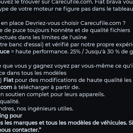
uvez le trouver sur Carecufile.com. Fiat brava vo
 type de votre moteur ne figure pas dans le tableau
en place Devriez-vous choisir Carecufile.com ?
e de puce toujours honnête et de qualité fichiers
ectués dans les limites de l'usine
tre banc d'essai) et vérifié par notre propre expér
 puce
= haute performance. 25% / Jusqu'à 30 % de g
 que vous y gagnez voyez par vous-même ce qu'i
ce dans tous les modèles
g)
Fiat
pour des modifications de haute qualité les 
e.com
à télécharger à partir de.
n soutien complet pour leurs appareils.
qualité.
dres, nos ingénieurs utiles.
ning pour
 les marques et tous les modèles de véhicules. Si
 nous contacter.”