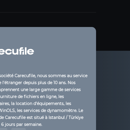
société Carecufile, nous sommes au service
 l'étranger depuis plus de 10 ans. Nos
mprennent une large gamme de services
ourniture de fichiers en ligne, les
ires, la location d'équipements, les
WinOLS, les services de dynamomètre. Le
de Carecufile est situé à Istanbul / Türkiye
t 6 jours par semaine.