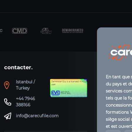
contacter.
En tant que 
Istanbul /
du pays et de
Turkey
services co
tels que la f
+44 7946
388166
concessionna
formations 
info@carecufile.com
siège social 
et est ouver