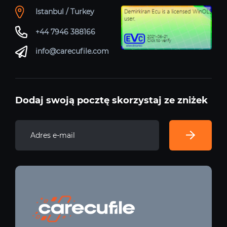
Istanbul / Turkey
+44 7946 388166
info@carecufile.com
Dodaj swoją pocztę skorzystaj ze zniżek