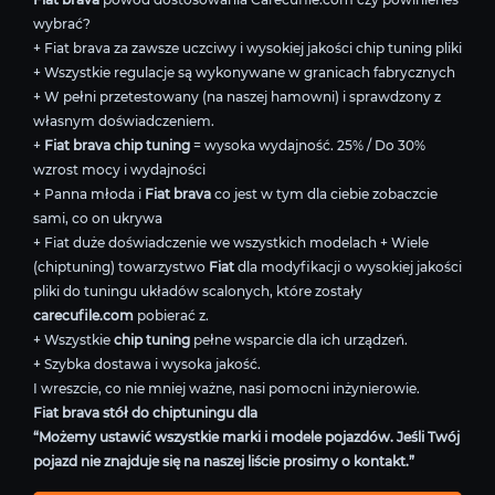
wybrać?
+ Fiat brava za zawsze uczciwy i wysokiej jakości chip tuning pliki
+ Wszystkie regulacje są wykonywane w granicach fabrycznych
+ W pełni przetestowany (na naszej hamowni) i sprawdzony z
własnym doświadczeniem.
+
Fiat brava chip tuning
= wysoka wydajność. 25% / Do 30%
wzrost mocy i wydajności
+ Panna młoda i
Fiat brava
co jest w tym dla ciebie zobaczcie
sami, co on ukrywa
+ Fiat duże doświadczenie we wszystkich modelach + Wiele
(chiptuning) towarzystwo
Fiat
dla modyfikacji o wysokiej jakości
pliki do tuningu układów scalonych, które zostały
carecufile.com
pobierać z.
+ Wszystkie
chip tuning
pełne wsparcie dla ich urządzeń.
+ Szybka dostawa i wysoka jakość.
I wreszcie, co nie mniej ważne, nasi pomocni inżynierowie.
Fiat brava stół do chiptuningu dla
“Możemy ustawić wszystkie marki i modele pojazdów. Jeśli Twój
pojazd nie znajduje się na naszej liście prosimy o kontakt.”