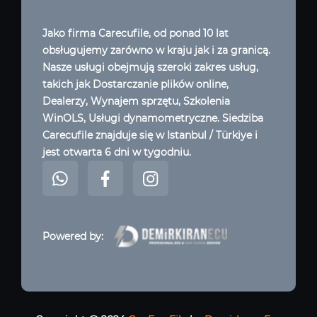
Jako firma Carecufile, od ponad 10 lat
obsługujemy zarówno w kraju jak i za granicą.
Nasze usługi obejmują szeroki zakres usług,
takich jak Dostarczanie plików online,
Dealerzy, Wynajem sprzętu, Szkolenia
WinOLS, Usługi dynamometryczne. Siedziba
Carecufile znajduje się w Istanbul / Türkiye i
jest otwarta 6 dni w tygodniu.
Powered by: