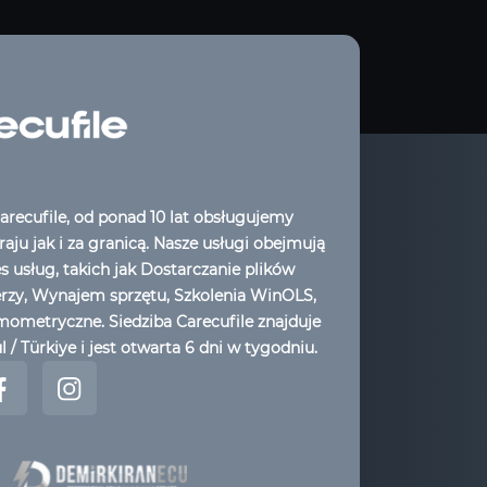
arecufile, od ponad 10 lat obsługujemy
aju jak i za granicą. Nasze usługi obejmują
es usług, takich jak Dostarczanie plików
erzy, Wynajem sprzętu, Szkolenia WinOLS,
ometryczne. Siedziba Carecufile znajduje
l / Türkiye i jest otwarta 6 dni w tygodniu.