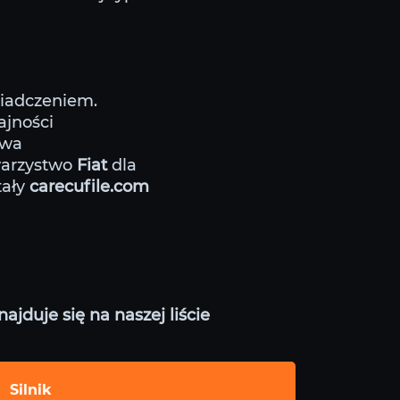
wiadczeniem.
ajności
ywa
warzystwo
Fiat
dla
tały
carecufile.com
jduje się na naszej liście
Silnik