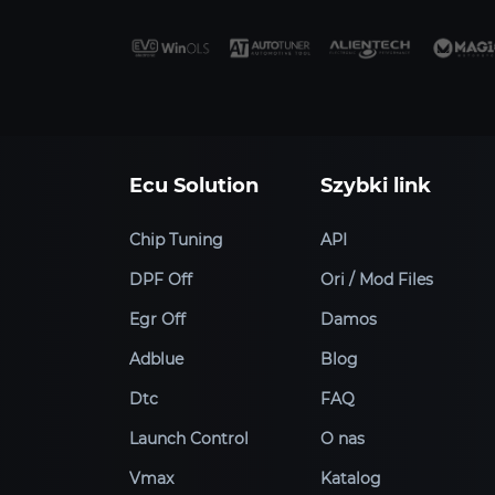
Ecu Solution
Szybki link
Chip Tuning
API
DPF Off
Ori / Mod Files
Egr Off
Damos
Adblue
Blog
Dtc
FAQ
Launch Control
O nas
Vmax
Katalog