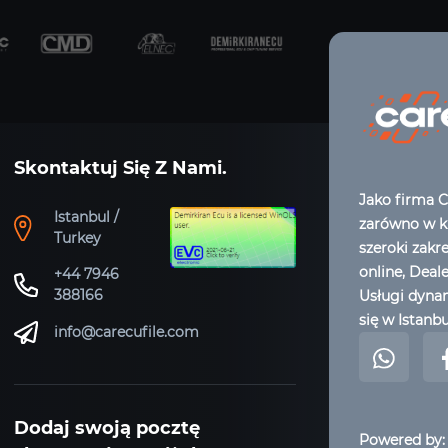
Skontaktuj Się Z Nami.
Jako firma C
Istanbul /
zarówno w kr
Turkey
szeroki zakr
online, Deal
+44 7946
388166
Usługi dynam
się w Istanbu
info@carecufile.com
Dodaj swoją pocztę
Powered by: