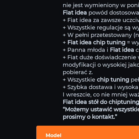
nie jest wymieniony w poniż
Fiat idea
powód dostosowan
+ Fiat idea za zawsze uczciw
+ Wszystkie regulacje są 
+ W pełni przetestowany (
+
Fiat idea chip tuning
= wy
+ Panna młoda i
Fiat idea
c
+ Fiat duże doświadczenie
modyfikacji o wysokiej jako
pobierać z.
+ Wszystkie
chip tuning
peł
+ Szybka dostawa i wysoka 
I wreszcie, co nie mniej wa
Fiat idea stół do chiptunin
“Możemy ustawić wszystkie m
prosimy o kontakt.”
Model