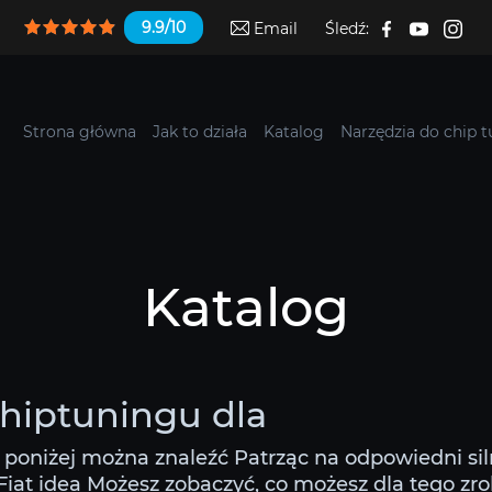
9.9/10
Email
Śledź:
Strona główna
Jak to działa
Katalog
Narzędzia do chip 
Katalog
 chiptuningu dla
i poniżej można znaleźć Patrząc na odpowiedni si
iat idea Możesz zobaczyć, co możesz dla tego zrobi