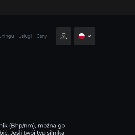
tuningu
Usługi
Ceny
lnik (Bhp/nm), można go
ć. Jeśli twój typ silnika