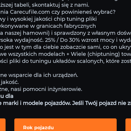
szej tabeli, skontaktuj się z nami.
ia Carecufile.com czy powinieneś wybrać?
y i wysokiej jakości chip tuning pliki
wykonywane w granicach fabrycznych
na naszej hamowni) i sprawdzony z własnym doś
soka wydajność. 25% / Do 30% wzrost mocy i wyd
o jest w tym dla ciebie zobaczcie sami, co on ukr
 we wszystkich modelach + Wiele (chiptuning) to
ści pliki do tuningu układów scalonych, które zos
ne wsparcie dla ich urządzeń.
jakość.
żne, nasi pomocni inżynierowie.
gu dla
arki i modele pojazdów. Jeśli Twój pojazd nie zna
Rok pojazdu