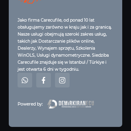
Jako firma Carecufile, od ponad 10 lat
obsługujemy zarówno w kraju jak i za granicą.
Nasze usługi obejmują szeroki zakres usług,
takich jak Dostarczanie plików online,
Dealerzy, Wynajem sprzętu, Szkolenia
WinOLS, Usługi dynamometryczne. Siedziba
Carecufile znajduje się w Istanbul / Türkiye i
jest otwarta 6 dni w tygodniu.
Powered by: