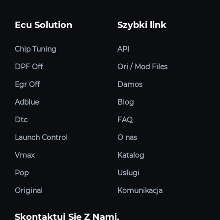
Ecu Solution
Szybki link
Chip Tuning
API
DPF Off
Ori / Mod Files
Egr Off
Damos
Adblue
Blog
Dtc
FAQ
Launch Control
O nas
Vmax
Katalog
Pop
Usługi
Original
Komunikacja
Skontaktuj Się Z Nami.