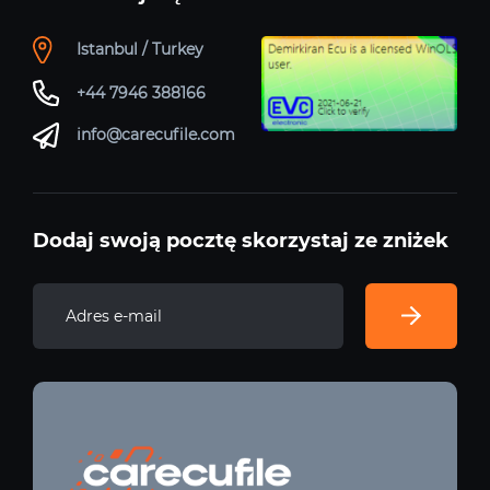
Istanbul / Turkey
+44 7946 388166
info@carecufile.com
Dodaj swoją pocztę skorzystaj ze zniżek